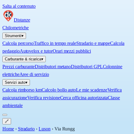
Salta al contenuto
Distanze
Chilometriche
Strumenti
▾
Calcola percorso
Traffico in tempo reale
Stradario e mappe
Calcola
pedaggio
Autovelox e tutor
Orari mezzi pubblici
Carburante & ricarica
▾
Prezzi carburante
Distributori metano
Distributori GPL
Colonnine
elettriche
Aree di servizio
Servizi auto
▾
Calcola rimborso km
Calcolo bollo auto
Le mie scadenze
Verifica
assicurazione
Verifica revisione
Cerca officina autorizzata
Classe
ambientale
🔗
Home
›
Stradario
›
Luson
›
Via Rungg