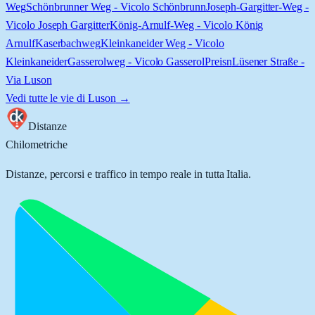
Weg
Schönbrunner Weg - Vicolo Schönbrunn
Joseph-Gargitter-Weg -
Vicolo Joseph Gargitter
König-Arnulf-Weg - Vicolo König
Arnulf
Kaserbachweg
Kleinkaneider Weg - Vicolo
Kleinkaneider
Gasserolweg - Vicolo Gasserol
Preisn
Lüsener Straße -
Via Luson
Vedi tutte le vie di
Luson
→
Distanze
Chilometriche
Distanze, percorsi e traffico in tempo reale in tutta Italia.