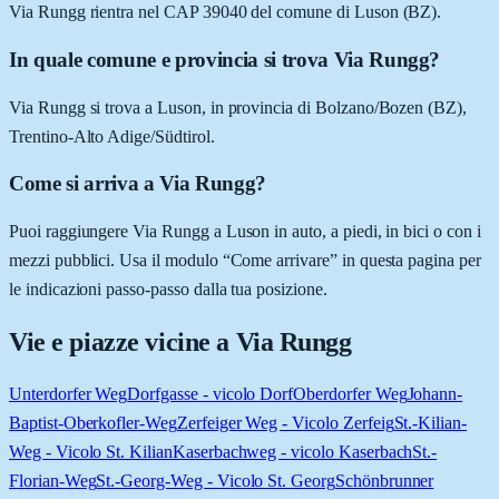
Via Rungg rientra nel CAP 39040 del comune di Luson (BZ).
In quale comune e provincia si trova Via Rungg?
Via Rungg si trova a Luson, in provincia di Bolzano/Bozen (BZ),
Trentino-Alto Adige/Südtirol.
Come si arriva a Via Rungg?
Puoi raggiungere Via Rungg a Luson in auto, a piedi, in bici o con i
mezzi pubblici. Usa il modulo “Come arrivare” in questa pagina per
le indicazioni passo-passo dalla tua posizione.
Vie e piazze vicine a
Via Rungg
Unterdorfer Weg
Dorfgasse - vicolo Dorf
Oberdorfer Weg
Johann-
Baptist-Oberkofler-Weg
Zerfeiger Weg - Vicolo Zerfeig
St.-Kilian-
Weg - Vicolo St. Kilian
Kaserbachweg - vicolo Kaserbach
St.-
Florian-Weg
St.-Georg-Weg - Vicolo St. Georg
Schönbrunner