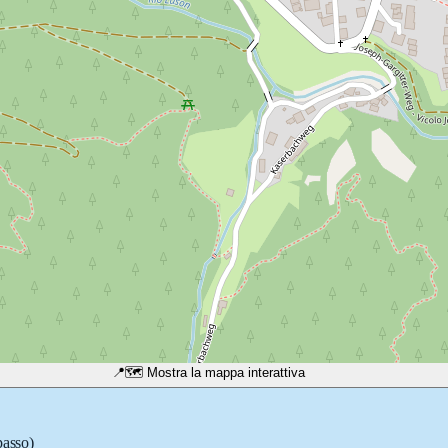
📍
🗺️ Mostra la mappa interattiva
passo)