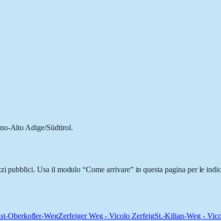
ino-Alto Adige/Südtirol.
zzi pubblici. Usa il modulo “Come arrivare” in questa pagina per le indic
ist-Oberkofler-Weg
Zerfeiger Weg - Vicolo Zerfeig
St.-Kilian-Weg - Vico