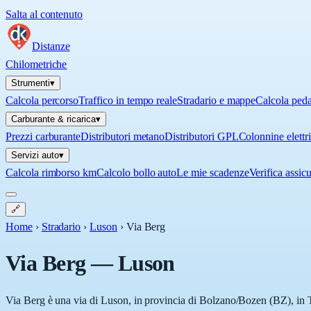
Salta al contenuto
Distanze
Chilometriche
Strumenti
▾
Calcola percorso
Traffico in tempo reale
Stradario e mappe
Calcola ped
Carburante & ricarica
▾
Prezzi carburante
Distributori metano
Distributori GPL
Colonnine elettr
Servizi auto
▾
Calcola rimborso km
Calcolo bollo auto
Le mie scadenze
Verifica assic
🔗
Home
›
Stradario
›
Luson
›
Via Berg
Via Berg
—
Luson
Via Berg è una via di Luson, in provincia di Bolzano/Bozen (BZ), in Tr