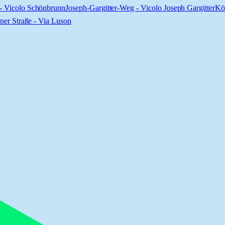
- Vicolo Schönbrunn
Joseph-Gargitter-Weg - Vicolo Joseph Gargitter
Kö
ner Straße - Via Luson