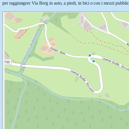
per raggiungere Via Berg in auto, a piedi, in bici o con i mezzi pubblici