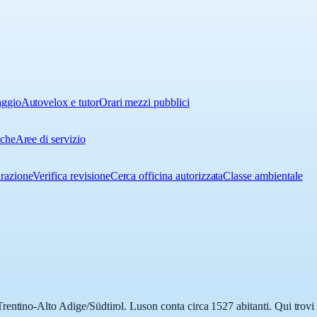
aggio
Autovelox e tutor
Orari mezzi pubblici
iche
Aree di servizio
urazione
Verifica revisione
Cerca officina autorizzata
Classe ambientale
entino-Alto Adige/Südtirol. Luson conta circa 1527 abitanti. Qui trovi l