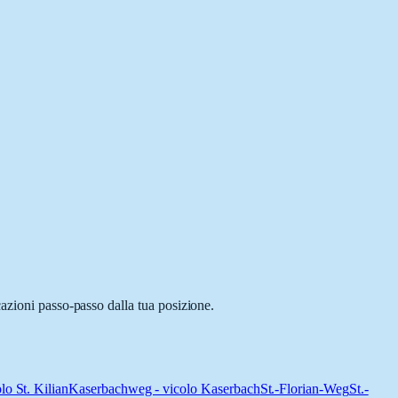
azioni passo-passo dalla tua posizione.
lo St. Kilian
Kaserbachweg - vicolo Kaserbach
St.-Florian-Weg
St.-