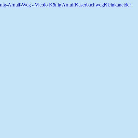
nig-Arnulf-Weg - Vicolo König Arnulf
Kaserbachweg
Kleinkaneider