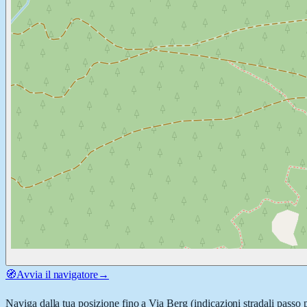
🧭
Avvia il navigatore
→
Naviga dalla tua posizione fino a
Via Berg
(indicazioni stradali passo 