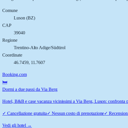
Comune
Luson
(
BZ
)
CAP
39040
Regione
Trentino-Alto Adige/Südtirol
Coordinate
46.7459
,
11.7607
Booking.com
🛏️
Dormi a due passi da Via Berg
Hotel, B&B e case vacanza vicinissimi a Via Berg, Luson: confronta pr
✓
Cancellazione gratuita
✓
Nessun costo di prenotazione
✓
Recensioni
Vedi gli hotel →