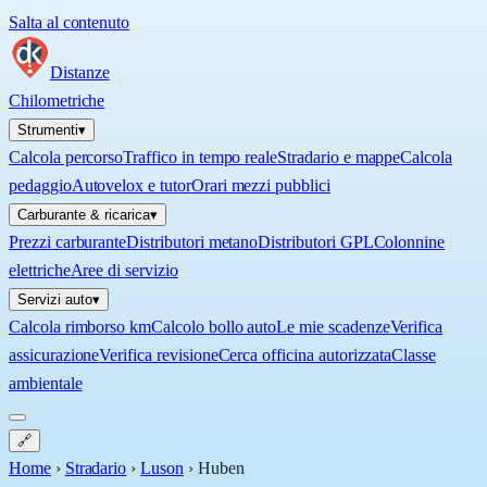
Salta al contenuto
Distanze
Chilometriche
Strumenti
▾
Calcola percorso
Traffico in tempo reale
Stradario e mappe
Calcola
pedaggio
Autovelox e tutor
Orari mezzi pubblici
Carburante & ricarica
▾
Prezzi carburante
Distributori metano
Distributori GPL
Colonnine
elettriche
Aree di servizio
Servizi auto
▾
Calcola rimborso km
Calcolo bollo auto
Le mie scadenze
Verifica
assicurazione
Verifica revisione
Cerca officina autorizzata
Classe
ambientale
🔗
Home
›
Stradario
›
Luson
›
Huben