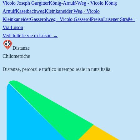
Vicolo Joseph Gargitter
König-Arnulf-Weg - Vicolo König
Arnulf
Kaserbachweg
Kleinkaneider Weg - Vicolo
Kleinkaneider
Gasserolweg - Vicolo Gasserol
Preisn
Lüsener Straße -
Via Luson
Vedi tutte le vie di
Luson
→
Distanze
Chilometriche
Distanze, percorsi e traffico in tempo reale in tutta Italia.