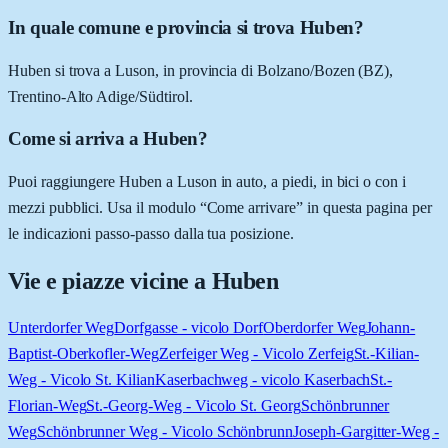
In quale comune e provincia si trova Huben?
Huben si trova a Luson, in provincia di Bolzano/Bozen (BZ),
Trentino-Alto Adige/Südtirol.
Come si arriva a Huben?
Puoi raggiungere Huben a Luson in auto, a piedi, in bici o con i
mezzi pubblici. Usa il modulo “Come arrivare” in questa pagina per
le indicazioni passo-passo dalla tua posizione.
Vie e piazze vicine a
Huben
Unterdorfer Weg
Dorfgasse - vicolo Dorf
Oberdorfer Weg
Johann-
Baptist-Oberkofler-Weg
Zerfeiger Weg - Vicolo Zerfeig
St.-Kilian-
Weg - Vicolo St. Kilian
Kaserbachweg - vicolo Kaserbach
St.-
Florian-Weg
St.-Georg-Weg - Vicolo St. Georg
Schönbrunner
Weg
Schönbrunner Weg - Vicolo Schönbrunn
Joseph-Gargitter-Weg -