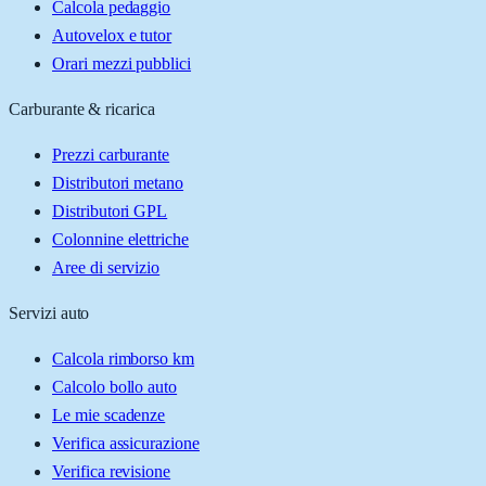
Calcola pedaggio
Autovelox e tutor
Orari mezzi pubblici
Carburante & ricarica
Prezzi carburante
Distributori metano
Distributori GPL
Colonnine elettriche
Aree di servizio
Servizi auto
Calcola rimborso km
Calcolo bollo auto
Le mie scadenze
Verifica assicurazione
Verifica revisione