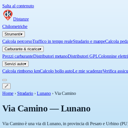
Salta al contenuto
Distanze
Chilometriche
Strumenti
▾
Calcola percorso
Traffico in tempo reale
Stradario e mappe
Calcola ped
Carburante & ricarica
▾
Prezzi carburante
Distributori metano
Distributori GPL
Colonnine elettr
Servizi auto
▾
Calcola rimborso km
Calcolo bollo auto
Le mie scadenze
Verifica assic
🔗
Home
›
Stradario
›
Lunano
›
Via Camino
Via Camino
—
Lunano
Via Camino è una via di Lunano, in provincia di Pesaro e Urbino (PU), 