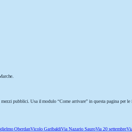
 Marche.
 mezzi pubblici. Usa il modulo “Come arrivare” in questa pagina per le 
glielmo Oberdan
Vicolo Garibaldi
Via Nazario Sauro
Via 20 settembre
Vi