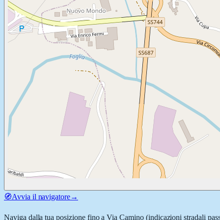
🧭
Avvia il navigatore
→
Naviga dalla tua posizione fino a
Via Camino
(indicazioni stradali pas