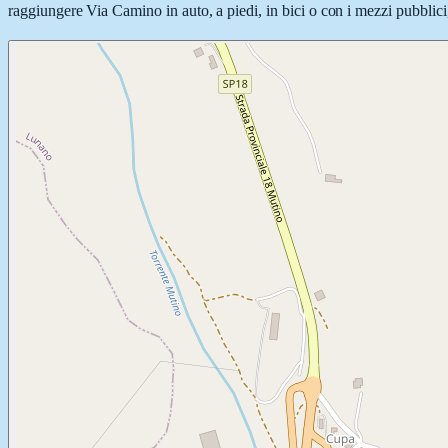
raggiungere Via Camino in auto, a piedi, in bici o con i mezzi pubblici,