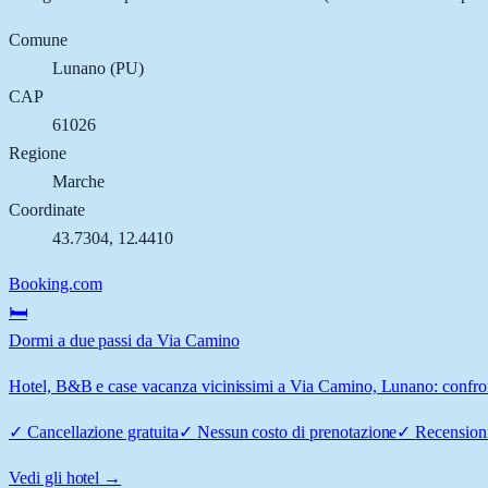
Comune
Lunano
(
PU
)
CAP
61026
Regione
Marche
Coordinate
43.7304
,
12.4410
Booking.com
🛏️
Dormi a due passi da Via Camino
Hotel, B&B e case vacanza vicinissimi a Via Camino, Lunano: confronta
✓
Cancellazione gratuita
✓
Nessun costo di prenotazione
✓
Recensioni
Vedi gli hotel →