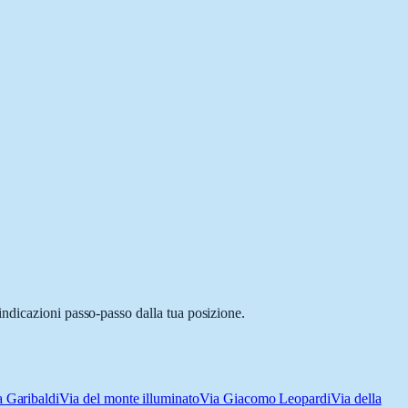
indicazioni passo-passo dalla tua posizione.
a Garibaldi
Via del monte illuminato
Via Giacomo Leopardi
Via della