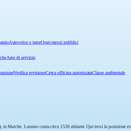
aggio
Autovelox e tutor
Orari mezzi pubblici
iche
Aree di servizio
urazione
Verifica revisione
Cerca officina autorizzata
Classe ambientale
in Marche. Lunano conta circa 1528 abitanti. Qui trovi la posizione esa