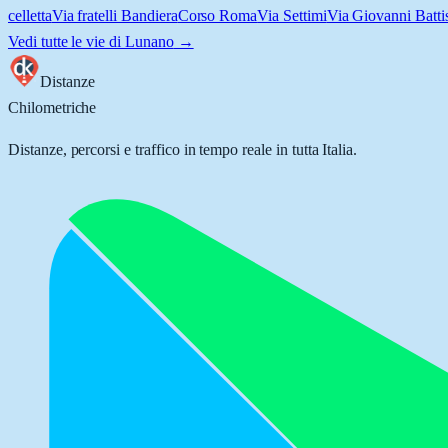
celletta
Via fratelli Bandiera
Corso Roma
Via Settimi
Via Giovanni Battis
Vedi tutte le vie di
Lunano
→
Distanze
Chilometriche
Distanze, percorsi e traffico in tempo reale in tutta Italia.