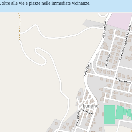
 oltre alle vie e piazze nelle immediate vicinanze.