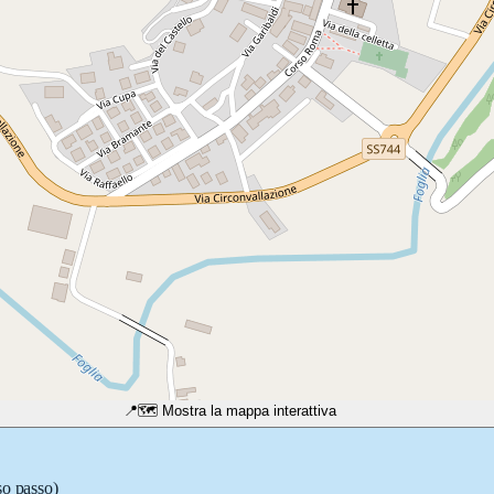
📍
🗺️ Mostra la mappa interattiva
so passo)