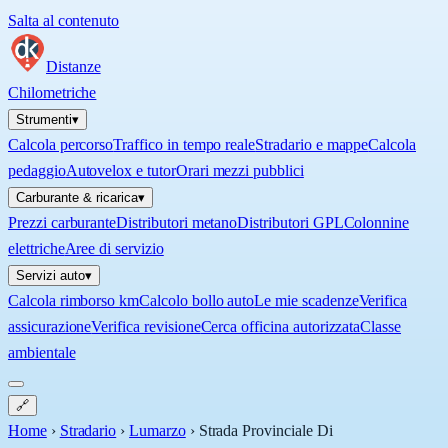
Salta al contenuto
Distanze
Chilometriche
Strumenti
▾
Calcola percorso
Traffico in tempo reale
Stradario e mappe
Calcola
pedaggio
Autovelox e tutor
Orari mezzi pubblici
Carburante & ricarica
▾
Prezzi carburante
Distributori metano
Distributori GPL
Colonnine
elettriche
Aree di servizio
Servizi auto
▾
Calcola rimborso km
Calcolo bollo auto
Le mie scadenze
Verifica
assicurazione
Verifica revisione
Cerca officina autorizzata
Classe
ambientale
🔗
Home
›
Stradario
›
Lumarzo
›
Strada Provinciale Di