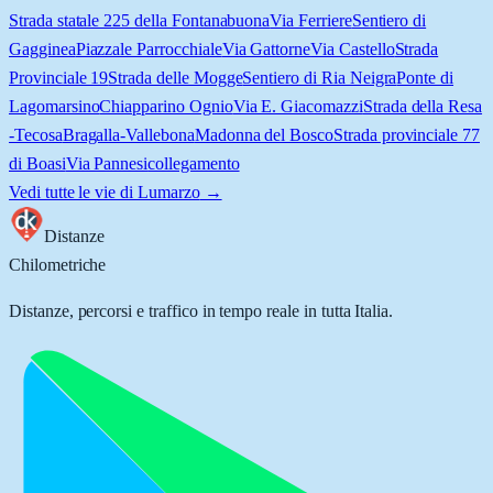
Strada statale 225 della Fontanabuona
Via Ferriere
Sentiero di
Gagginea
Piazzale Parrocchiale
Via Gattorne
Via Castello
Strada
Provinciale 19
Strada delle Mogge
Sentiero di Ria Neigra
Ponte di
Lagomarsino
Chiapparino Ognio
Via E. Giacomazzi
Strada della Resa
-Tecosa
Bragalla-Vallebona
Madonna del Bosco
Strada provinciale 77
di Boasi
Via Pannesi
collegamento
Vedi tutte le vie di
Lumarzo
→
Distanze
Chilometriche
Distanze, percorsi e traffico in tempo reale in tutta Italia.