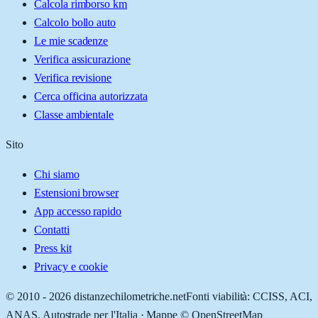
Calcola rimborso km
Calcolo bollo auto
Le mie scadenze
Verifica assicurazione
Verifica revisione
Cerca officina autorizzata
Classe ambientale
Sito
Chi siamo
Estensioni browser
App accesso rapido
Contatti
Press kit
Privacy e cookie
© 2010 -
2026
distanzechilometriche.net
Fonti viabilità: CCISS, ACI,
ANAS, Autostrade per l'Italia · Mappe © OpenStreetMap