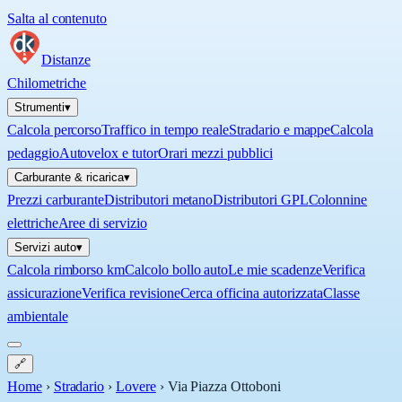
Salta al contenuto
Distanze
Chilometriche
Strumenti
▾
Calcola percorso
Traffico in tempo reale
Stradario e mappe
Calcola
pedaggio
Autovelox e tutor
Orari mezzi pubblici
Carburante & ricarica
▾
Prezzi carburante
Distributori metano
Distributori GPL
Colonnine
elettriche
Aree di servizio
Servizi auto
▾
Calcola rimborso km
Calcolo bollo auto
Le mie scadenze
Verifica
assicurazione
Verifica revisione
Cerca officina autorizzata
Classe
ambientale
🔗
Home
›
Stradario
›
Lovere
›
Via Piazza Ottoboni