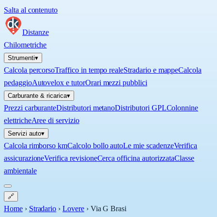
Salta al contenuto
Distanze
Chilometriche
Strumenti
▾
Calcola percorso
Traffico in tempo reale
Stradario e mappe
Calcola
pedaggio
Autovelox e tutor
Orari mezzi pubblici
Carburante & ricarica
▾
Prezzi carburante
Distributori metano
Distributori GPL
Colonnine
elettriche
Aree di servizio
Servizi auto
▾
Calcola rimborso km
Calcolo bollo auto
Le mie scadenze
Verifica
assicurazione
Verifica revisione
Cerca officina autorizzata
Classe
ambientale
🔗
Home
›
Stradario
›
Lovere
›
Via G Brasi