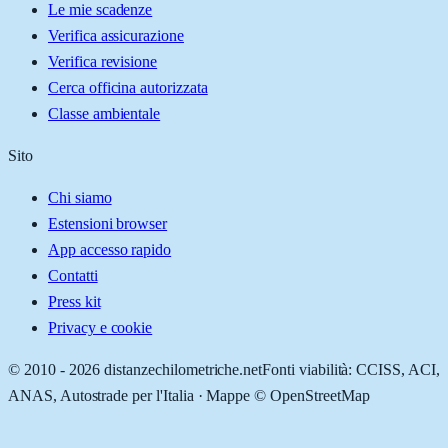
Le mie scadenze
Verifica assicurazione
Verifica revisione
Cerca officina autorizzata
Classe ambientale
Sito
Chi siamo
Estensioni browser
App accesso rapido
Contatti
Press kit
Privacy e cookie
© 2010 -
2026
distanzechilometriche.net
Fonti viabilità: CCISS, ACI,
ANAS, Autostrade per l'Italia · Mappe © OpenStreetMap