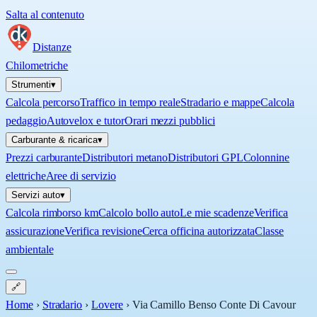
Salta al contenuto
Distanze
Chilometriche
Strumenti
▾
Calcola percorso
Traffico in tempo reale
Stradario e mappe
Calcola
pedaggio
Autovelox e tutor
Orari mezzi pubblici
Carburante & ricarica
▾
Prezzi carburante
Distributori metano
Distributori GPL
Colonnine
elettriche
Aree di servizio
Servizi auto
▾
Calcola rimborso km
Calcolo bollo auto
Le mie scadenze
Verifica
assicurazione
Verifica revisione
Cerca officina autorizzata
Classe
ambientale
🔗
Home
›
Stradario
›
Lovere
›
Via Camillo Benso Conte Di Cavour