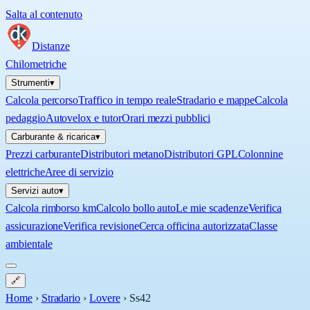
Salta al contenuto
Distanze
Chilometriche
Strumenti
▾
Calcola percorso
Traffico in tempo reale
Stradario e mappe
Calcola
pedaggio
Autovelox e tutor
Orari mezzi pubblici
Carburante & ricarica
▾
Prezzi carburante
Distributori metano
Distributori GPL
Colonnine
elettriche
Aree di servizio
Servizi auto
▾
Calcola rimborso km
Calcolo bollo auto
Le mie scadenze
Verifica
assicurazione
Verifica revisione
Cerca officina autorizzata
Classe
ambientale
🔗
Home
›
Stradario
›
Lovere
›
Ss42