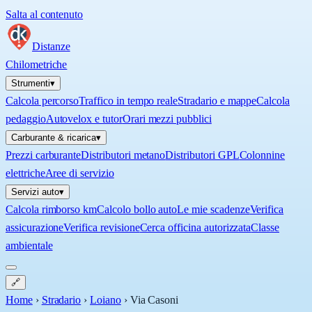
Salta al contenuto
Distanze
Chilometriche
Strumenti
▾
Calcola percorso
Traffico in tempo reale
Stradario e mappe
Calcola
pedaggio
Autovelox e tutor
Orari mezzi pubblici
Carburante & ricarica
▾
Prezzi carburante
Distributori metano
Distributori GPL
Colonnine
elettriche
Aree di servizio
Servizi auto
▾
Calcola rimborso km
Calcolo bollo auto
Le mie scadenze
Verifica
assicurazione
Verifica revisione
Cerca officina autorizzata
Classe
ambientale
🔗
Home
›
Stradario
›
Loiano
›
Via Casoni