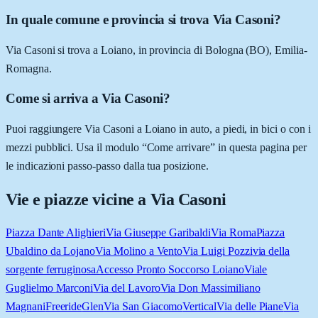
In quale comune e provincia si trova Via Casoni?
Via Casoni si trova a Loiano, in provincia di Bologna (BO), Emilia-
Romagna.
Come si arriva a Via Casoni?
Puoi raggiungere Via Casoni a Loiano in auto, a piedi, in bici o con i
mezzi pubblici. Usa il modulo “Come arrivare” in questa pagina per
le indicazioni passo-passo dalla tua posizione.
Vie e piazze vicine a
Via Casoni
Piazza Dante Alighieri
Via Giuseppe Garibaldi
Via Roma
Piazza
Ubaldino da Lojano
Via Molino a Vento
Via Luigi Pozzi
via della
sorgente ferruginosa
Accesso Pronto Soccorso Loiano
Viale
Guglielmo Marconi
Via del Lavoro
Via Don Massimiliano
Magnani
Freeride
Glen
Via San Giacomo
Vertical
Via delle Piane
Via