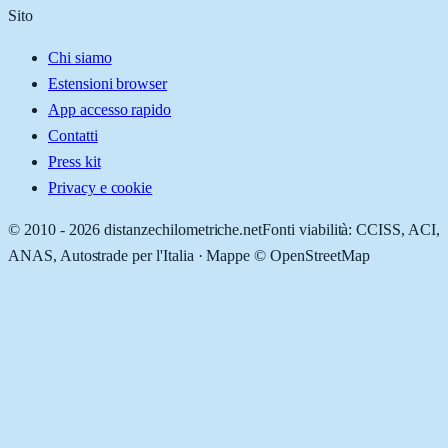
Sito
Chi siamo
Estensioni browser
App accesso rapido
Contatti
Press kit
Privacy e cookie
© 2010 -
2026
distanzechilometriche.net
Fonti viabilità: CCISS, ACI,
ANAS, Autostrade per l'Italia · Mappe © OpenStreetMap