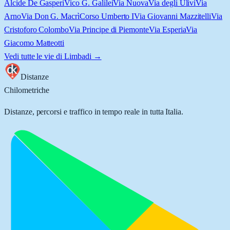
Alcide De Gasperi
Vico G. Galilei
Via Nuova
Via degli Ulivi
Via
Arno
Via Don G. Macrì
Corso Umberto I
Via Giovanni Mazzitelli
Via
Cristoforo Colombo
Via Principe di Piemonte
Via Esperia
Via
Giacomo Matteotti
Vedi tutte le vie di
Limbadi
→
Distanze
Chilometriche
Distanze, percorsi e traffico in tempo reale in tutta Italia.