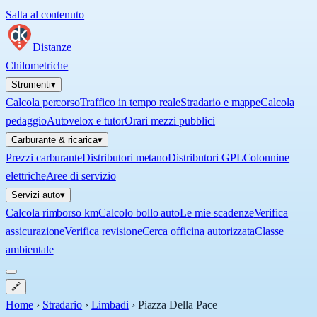
Salta al contenuto
Distanze
Chilometriche
Strumenti
▾
Calcola percorso
Traffico in tempo reale
Stradario e mappe
Calcola
pedaggio
Autovelox e tutor
Orari mezzi pubblici
Carburante & ricarica
▾
Prezzi carburante
Distributori metano
Distributori GPL
Colonnine
elettriche
Aree di servizio
Servizi auto
▾
Calcola rimborso km
Calcolo bollo auto
Le mie scadenze
Verifica
assicurazione
Verifica revisione
Cerca officina autorizzata
Classe
ambientale
🔗
Home
›
Stradario
›
Limbadi
›
Piazza Della Pace