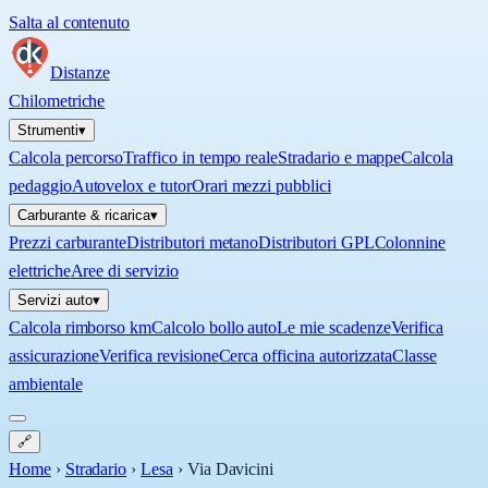
Salta al contenuto
Distanze
Chilometriche
Strumenti
▾
Calcola percorso
Traffico in tempo reale
Stradario e mappe
Calcola
pedaggio
Autovelox e tutor
Orari mezzi pubblici
Carburante & ricarica
▾
Prezzi carburante
Distributori metano
Distributori GPL
Colonnine
elettriche
Aree di servizio
Servizi auto
▾
Calcola rimborso km
Calcolo bollo auto
Le mie scadenze
Verifica
assicurazione
Verifica revisione
Cerca officina autorizzata
Classe
ambientale
🔗
Home
›
Stradario
›
Lesa
›
Via Davicini