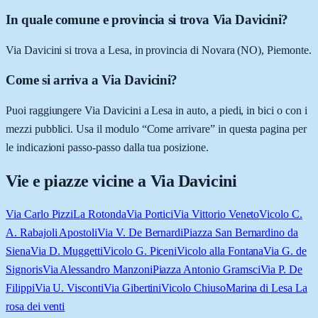
In quale comune e provincia si trova Via Davicini?
Via Davicini si trova a Lesa, in provincia di Novara (NO), Piemonte.
Come si arriva a Via Davicini?
Puoi raggiungere Via Davicini a Lesa in auto, a piedi, in bici o con i
mezzi pubblici. Usa il modulo “Come arrivare” in questa pagina per
le indicazioni passo-passo dalla tua posizione.
Vie e piazze vicine a
Via Davicini
Via Carlo Pizzi
La Rotonda
Via Portici
Via Vittorio Veneto
Vicolo C.
A. Rabajoli Apostoli
Via V. De Bernardi
Piazza San Bernardino da
Siena
Via D. Muggetti
Vicolo G. Piceni
Vicolo alla Fontana
Via G. de
Signoris
Via Alessandro Manzoni
Piazza Antonio Gramsci
Via P. De
Filippi
Via U. Visconti
Via Gibertini
Vicolo Chiuso
Marina di Lesa La
rosa dei venti