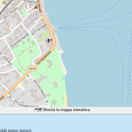
📍
🗺️ Mostra la mappa interattiva
adali passo passo)