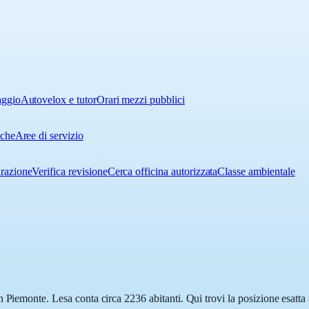
aggio
Autovelox e tutor
Orari mezzi pubblici
iche
Aree di servizio
urazione
Verifica revisione
Cerca officina autorizzata
Classe ambientale
 Piemonte. Lesa conta circa 2236 abitanti. Qui trovi la posizione esatta