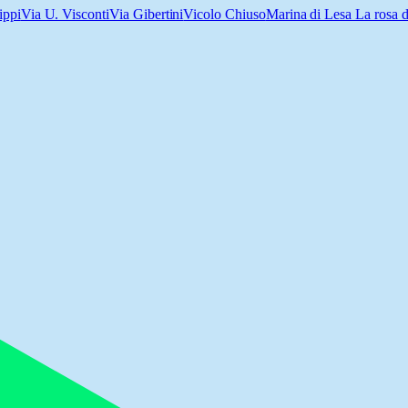
ippi
Via U. Visconti
Via Gibertini
Vicolo Chiuso
Marina di Lesa La rosa d