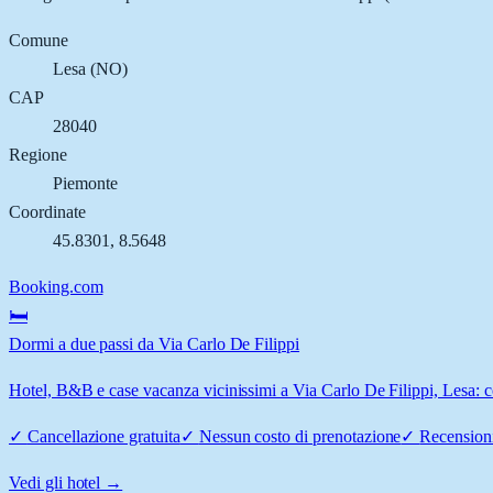
Comune
Lesa
(
NO
)
CAP
28040
Regione
Piemonte
Coordinate
45.8301
,
8.5648
Booking.com
🛏️
Dormi a due passi da Via Carlo De Filippi
Hotel, B&B e case vacanza vicinissimi a Via Carlo De Filippi, Lesa: co
✓
Cancellazione gratuita
✓
Nessun costo di prenotazione
✓
Recensioni
Vedi gli hotel →