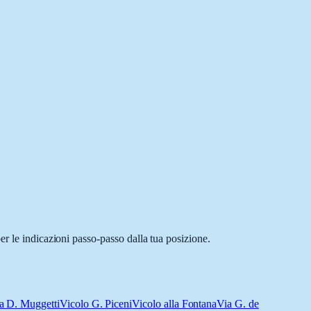
er le indicazioni passo-passo dalla tua posizione.
a D. Muggetti
Vicolo G. Piceni
Vicolo alla Fontana
Via G. de