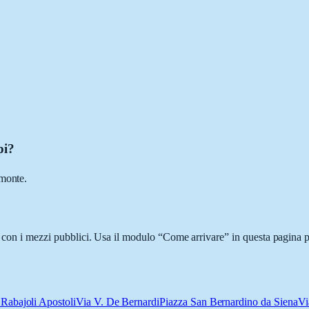
.
pi?
emonte.
o con i mezzi pubblici. Usa il modulo “Come arrivare” in questa pagina p
 Rabajoli Apostoli
Via V. De Bernardi
Piazza San Bernardino da Siena
Vi