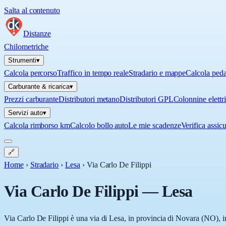
Salta al contenuto
Distanze
Chilometriche
Strumenti
▾
Calcola percorso
Traffico in tempo reale
Stradario e mappe
Calcola ped
Carburante & ricarica
▾
Prezzi carburante
Distributori metano
Distributori GPL
Colonnine elettr
Servizi auto
▾
Calcola rimborso km
Calcolo bollo auto
Le mie scadenze
Verifica assic
🔗
Home
›
Stradario
›
Lesa
›
Via Carlo De Filippi
Via Carlo De Filippi
—
Lesa
Via Carlo De Filippi è una via di Lesa, in provincia di Novara (NO), in