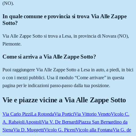
(NO).
In quale comune e provincia si trova Via Alle Zappe
Sotto?
Via Alle Zappe Sotto si trova a Lesa, in provincia di Novara (NO),
Piemonte.
Come si arriva a Via Alle Zappe Sotto?
Puoi raggiungere Via Alle Zappe Sotto a Lesa in auto, a piedi, in bici
o con i mezzi pubblici. Usa il modulo “Come arrivare” in questa
pagina per le indicazioni passo-passo dalla tua posizione.
Vie e piazze vicine a
Via Alle Zappe Sotto
Via Carlo Pizzi
La Rotonda
Via Portici
Via Vittorio Veneto
Vicolo C.
A. Rabajoli Apostoli
Via V. De Bernardi
Piazza San Bernardino da
Siena
Via D. Muggetti
Vicolo G. Piceni
Vicolo alla Fontana
Via G. de