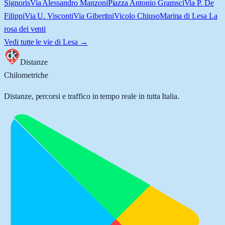
Signoris
Via Alessandro Manzoni
Piazza Antonio Gramsci
Via P. De
Filippi
Via U. Visconti
Via Gibertini
Vicolo Chiuso
Marina di Lesa La
rosa dei venti
Vedi tutte le vie di
Lesa
→
Distanze
Chilometriche
Distanze, percorsi e traffico in tempo reale in tutta Italia.