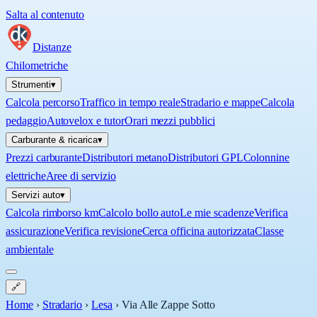
Salta al contenuto
Distanze
Chilometriche
Strumenti
▾
Calcola percorso
Traffico in tempo reale
Stradario e mappe
Calcola
pedaggio
Autovelox e tutor
Orari mezzi pubblici
Carburante & ricarica
▾
Prezzi carburante
Distributori metano
Distributori GPL
Colonnine
elettriche
Aree di servizio
Servizi auto
▾
Calcola rimborso km
Calcolo bollo auto
Le mie scadenze
Verifica
assicurazione
Verifica revisione
Cerca officina autorizzata
Classe
ambientale
🔗
Home
›
Stradario
›
Lesa
›
Via Alle Zappe Sotto