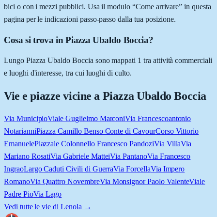
bici o con i mezzi pubblici. Usa il modulo “Come arrivare” in questa
pagina per le indicazioni passo-passo dalla tua posizione.
Cosa si trova in Piazza Ubaldo Boccia?
Lungo Piazza Ubaldo Boccia sono mappati 1 tra attività commerciali
e luoghi d'interesse, tra cui luoghi di culto.
Vie e piazze vicine a
Piazza Ubaldo Boccia
Via Municipio
Viale Guglielmo Marconi
Via Francescoantonio
Notarianni
Piazza Camillo Benso Conte di Cavour
Corso Vittorio
Emanuele
Piazzale Colonnello Francesco Pandozi
Via Villa
Via
Mariano Rosati
Via Gabriele Mattei
Via Pantano
Via Francesco
Ingrao
Largo Caduti Civili di Guerra
Via Forcella
Via Impero
Romano
Via Quattro Novembre
Via Monsignor Paolo Valente
Viale
Padre Pio
Via Lago
Vedi tutte le vie di
Lenola
→