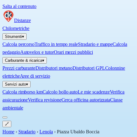
Salta al contenuto
Distanze
Chilometriche
Strumenti
▾
Calcola percorso
Traffico in tempo reale
Stradario e mappe
Calcola
pedaggio
Autovelox e tutor
Orari mezzi pubblici
Carburante & ricarica
▾
Prezzi carburante
Distributori metano
Distributori GPL
Colonnine
elettriche
Aree di servizio
Servizi auto
▾
Calcola rimborso km
Calcolo bollo auto
Le mie scadenze
Verifica
assicurazione
Verifica revisione
Cerca officina autorizzata
Classe
ambientale
🔗
Home
›
Stradario
›
Lenola
›
Piazza Ubaldo Boccia