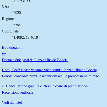
Lenola
(
LT
)
CAP
04025
Regione
Lazio
Coordinate
41.4092
,
13.4619
Booking.com
🛏️
Dormi a due passi da Piazza Ubaldo Boccia
Hotel, B&B e case vacanza vicinissimi a Piazza Ubaldo Boccia,
Lenola: confronta prezzi e recensioni reali e prenota in un minuto.
✓
Cancellazione gratuita
✓
Nessun costo di prenotazione
✓
Recensioni verificate
Vedi gli hotel →