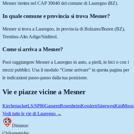
Mesner rientra nel CAP 39040 del comune di Lauregno (BZ).
In quale comune e provincia si trova Mesner?
Mesner si trova a Lauregno, in provincia di Bolzano/Bozen (BZ),
Trentino-Alto Adige/Südtirol.
Come si arriva a Mesner?
Puoi raggiungere Mesner a Lauregno in auto, a piedi, in bici o con i
mezzi pubblici. Usa il modulo “Come arrivare” in questa pagina per
le indicazioni passo-passo dalla tua posizione.
Vie e piazze vicine a
Mesner
Kirchenacker
LS/SP86
Gassern
Rosenheim
Kesslern
Sägeweg
Kini
Moos
Vedi tutte le vie di
Lauregno
→
Distanze
Chilometriche