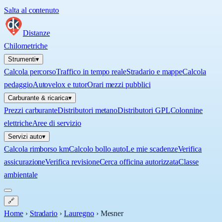
Salta al contenuto
Distanze
Chilometriche
Strumenti
▾
Calcola percorso
Traffico in tempo reale
Stradario e mappe
Calcola
pedaggio
Autovelox e tutor
Orari mezzi pubblici
Carburante & ricarica
▾
Prezzi carburante
Distributori metano
Distributori GPL
Colonnine
elettriche
Aree di servizio
Servizi auto
▾
Calcola rimborso km
Calcolo bollo auto
Le mie scadenze
Verifica
assicurazione
Verifica revisione
Cerca officina autorizzata
Classe
ambientale
🔗
Home
›
Stradario
›
Lauregno
›
Mesner