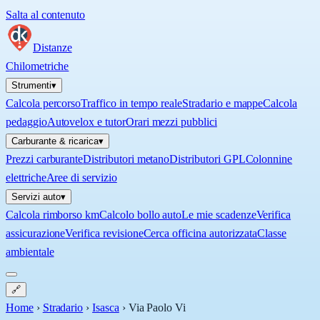
Salta al contenuto
Distanze
Chilometriche
Strumenti
▾
Calcola percorso
Traffico in tempo reale
Stradario e mappe
Calcola
pedaggio
Autovelox e tutor
Orari mezzi pubblici
Carburante & ricarica
▾
Prezzi carburante
Distributori metano
Distributori GPL
Colonnine
elettriche
Aree di servizio
Servizi auto
▾
Calcola rimborso km
Calcolo bollo auto
Le mie scadenze
Verifica
assicurazione
Verifica revisione
Cerca officina autorizzata
Classe
ambientale
🔗
Home
›
Stradario
›
Isasca
›
Via Paolo Vi