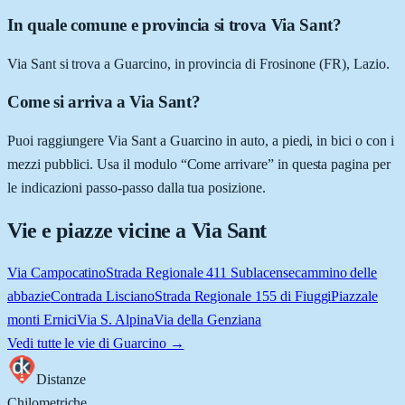
In quale comune e provincia si trova Via Sant?
Via Sant si trova a Guarcino, in provincia di Frosinone (FR), Lazio.
Come si arriva a Via Sant?
Puoi raggiungere Via Sant a Guarcino in auto, a piedi, in bici o con i
mezzi pubblici. Usa il modulo “Come arrivare” in questa pagina per
le indicazioni passo-passo dalla tua posizione.
Vie e piazze vicine a
Via Sant
Via Campocatino
Strada Regionale 411 Sublacense
cammino delle
abbazie
Contrada Lisciano
Strada Regionale 155 di Fiuggi
Piazzale
monti Ernici
Via S. Alpina
Via della Genziana
Vedi tutte le vie di
Guarcino
→
Distanze
Chilometriche