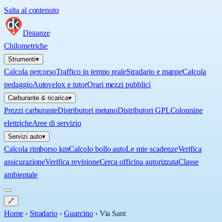
Salta al contenuto
Distanze
Chilometriche
Strumenti
▾
Calcola percorso
Traffico in tempo reale
Stradario e mappe
Calcola
pedaggio
Autovelox e tutor
Orari mezzi pubblici
Carburante & ricarica
▾
Prezzi carburante
Distributori metano
Distributori GPL
Colonnine
elettriche
Aree di servizio
Servizi auto
▾
Calcola rimborso km
Calcolo bollo auto
Le mie scadenze
Verifica
assicurazione
Verifica revisione
Cerca officina autorizzata
Classe
ambientale
🔗
Home
›
Stradario
›
Guarcino
›
Via Sant