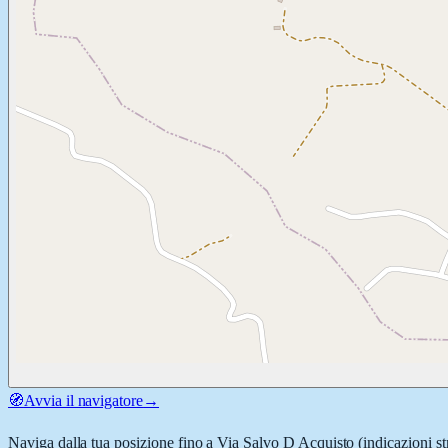
🧭
Avvia il navigatore
→
Naviga dalla tua posizione fino a
Via Salvo D Acquisto
(indicazioni st