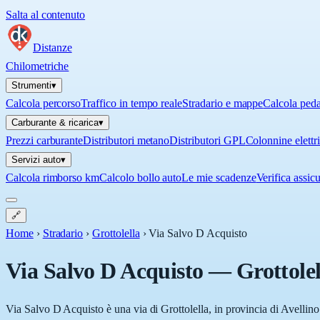
Salta al contenuto
Distanze
Chilometriche
Strumenti
▾
Calcola percorso
Traffico in tempo reale
Stradario e mappe
Calcola ped
Carburante & ricarica
▾
Prezzi carburante
Distributori metano
Distributori GPL
Colonnine elettr
Servizi auto
▾
Calcola rimborso km
Calcolo bollo auto
Le mie scadenze
Verifica assic
🔗
Home
›
Stradario
›
Grottolella
›
Via Salvo D Acquisto
Via Salvo D Acquisto
—
Grottolel
Via Salvo D Acquisto è una via di Grottolella, in provincia di Avellino