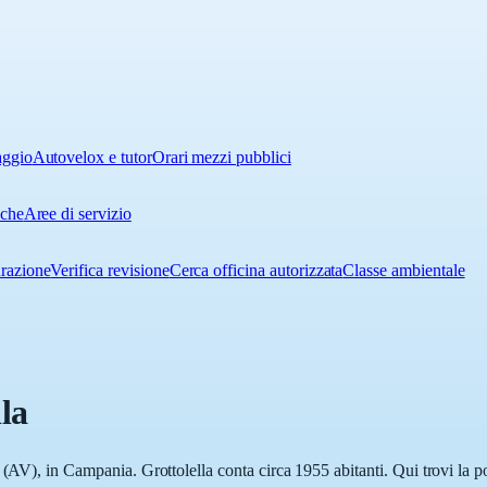
aggio
Autovelox e tutor
Orari mezzi pubblici
iche
Aree di servizio
urazione
Verifica revisione
Cerca officina autorizzata
Classe ambientale
la
 (AV), in Campania. Grottolella conta circa 1955 abitanti. Qui trovi la p