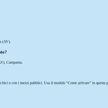
a (AV).
sto?
(AV), Campania.
n bici o con i mezzi pubblici. Usa il modulo “Come arrivare” in questa p