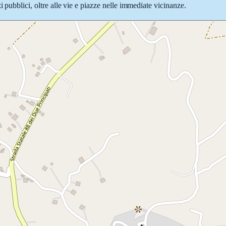
 pubblici, oltre alle vie e piazze nelle immediate vicinanze.