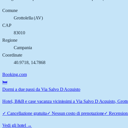
Comune
Grottolella
(
AV
)
CAP
83010
Regione
Campania
Coordinate
40.9718
,
14.7868
Booking.com
🛏️
Dormi a due passi da Via Salvo D Acquisto
Hotel, B&B e case vacanza vicinissimi a Via Salvo D Acquisto, Grottole
✓
Cancellazione gratuita
✓
Nessun costo di prenotazione
✓
Recensioni
Vedi gli hotel →