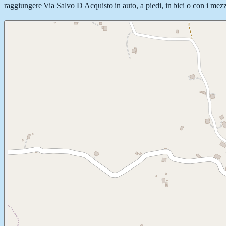
raggiungere Via Salvo D Acquisto in auto, a piedi, in bici o con i mezzi