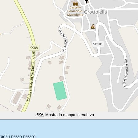
📍
🗺️ Mostra la mappa interattiva
radali passo passo)