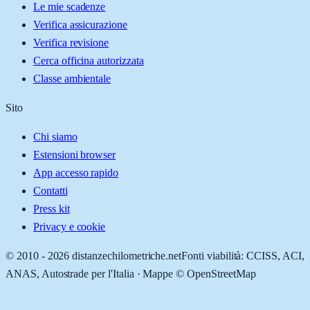
Le mie scadenze
Verifica assicurazione
Verifica revisione
Cerca officina autorizzata
Classe ambientale
Sito
Chi siamo
Estensioni browser
App accesso rapido
Contatti
Press kit
Privacy e cookie
© 2010 -
2026
distanzechilometriche.net
Fonti viabilità: CCISS, ACI,
ANAS, Autostrade per l'Italia · Mappe © OpenStreetMap