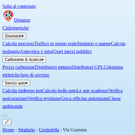
Salta al contenuto
Distanze
Chilometriche
Strumenti
▾
Calcola percorso
Traffico in tempo reale
Stradario e mappe
Calcola
pedaggio
Autovelox e tutor
Orari mezzi pubblici
Carburante & ricarica
▾
Prezzi carburante
Distributori metano
Distributori GPL
Colonnine
elettriche
Aree di servizio
Servizi auto
▾
Calcola rimborso km
Calcolo bollo auto
Le mie scadenze
Verifica
assicurazione
Verifica revisione
Cerca officina autorizzata
Classe
ambientale
🔗
Home
›
Stradario
›
Grottolella
›
Via Guarana