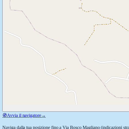
🧭
Avvia il navigatore
→
Naviga dalla tua posizione fino a
Via Bosco Magliano
(indicazioni str