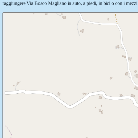
raggiungere Via Bosco Magliano in auto, a piedi, in bici o con i mezzi 