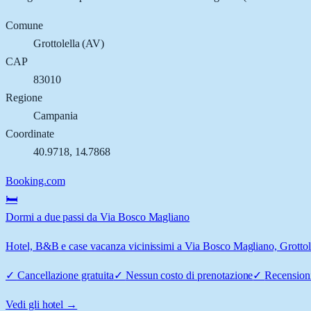
Comune
Grottolella
(
AV
)
CAP
83010
Regione
Campania
Coordinate
40.9718
,
14.7868
Booking.com
🛏️
Dormi a due passi da Via Bosco Magliano
Hotel, B&B e case vacanza vicinissimi a Via Bosco Magliano, Grottolell
✓
Cancellazione gratuita
✓
Nessun costo di prenotazione
✓
Recensioni
Vedi gli hotel →