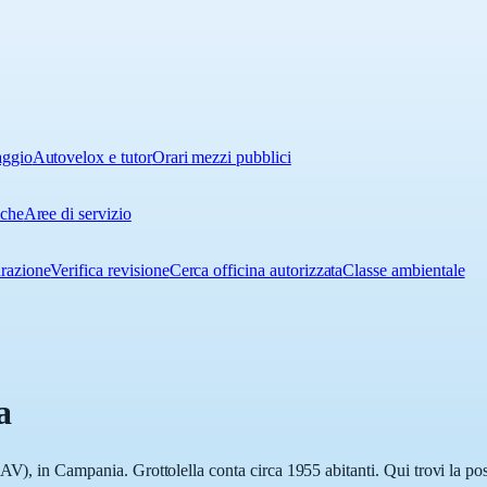
aggio
Autovelox e tutor
Orari mezzi pubblici
iche
Aree di servizio
urazione
Verifica revisione
Cerca officina autorizzata
Classe ambientale
a
AV), in Campania. Grottolella conta circa 1955 abitanti. Qui trovi la pos