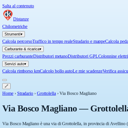
Salta al contenuto
Distanze
Chilometriche
Strumenti
▾
Calcola percorso
Traffico in tempo reale
Stradario e mappe
Calcola ped
Carburante & ricarica
▾
Prezzi carburante
Distributori metano
Distributori GPL
Colonnine elettr
Servizi auto
▾
Calcola rimborso km
Calcolo bollo auto
Le mie scadenze
Verifica assic
🔗
Home
›
Stradario
›
Grottolella
›
Via Bosco Magliano
Via Bosco Magliano
—
Grottolell
Via Bosco Magliano è una via di Grottolella, in provincia di Avellino (