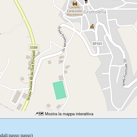
📍
🗺️ Mostra la mappa interattiva
adali passo passo)