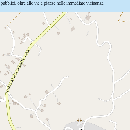
pubblici, oltre alle vie e piazze nelle immediate vicinanze.