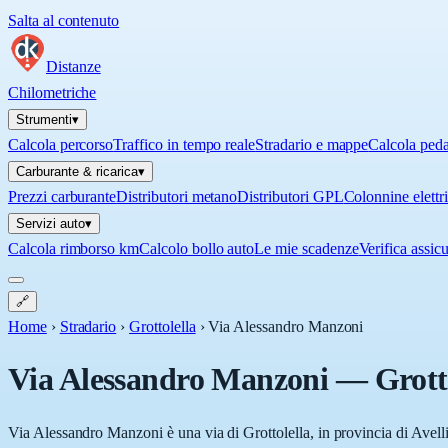
Salta al contenuto
Distanze
Chilometriche
Strumenti
▾
Calcola percorso
Traffico in tempo reale
Stradario e mappe
Calcola ped
Carburante & ricarica
▾
Prezzi carburante
Distributori metano
Distributori GPL
Colonnine elettr
Servizi auto
▾
Calcola rimborso km
Calcolo bollo auto
Le mie scadenze
Verifica assic
🔗
Home
›
Stradario
›
Grottolella
›
Via Alessandro Manzoni
Via Alessandro Manzoni
—
Grott
Via Alessandro Manzoni è una via di Grottolella, in provincia di Avelli