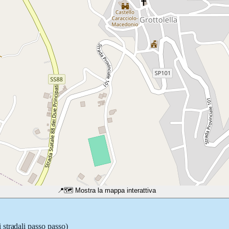
📍
🗺️ Mostra la mappa interattiva
 stradali passo passo)