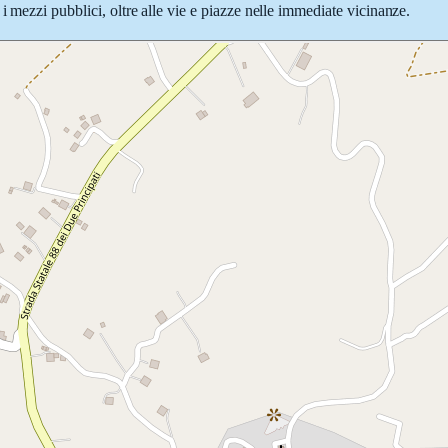
i mezzi pubblici, oltre alle vie e piazze nelle immediate vicinanze.