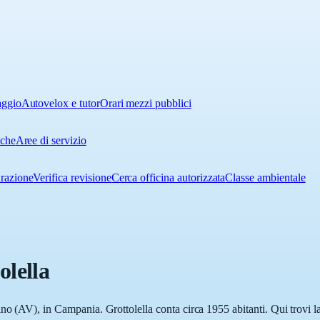
aggio
Autovelox e tutor
Orari mezzi pubblici
iche
Aree di servizio
urazione
Verifica revisione
Cerca officina autorizzata
Classe ambientale
olella
no (AV), in Campania. Grottolella conta circa 1955 abitanti. Qui trovi la