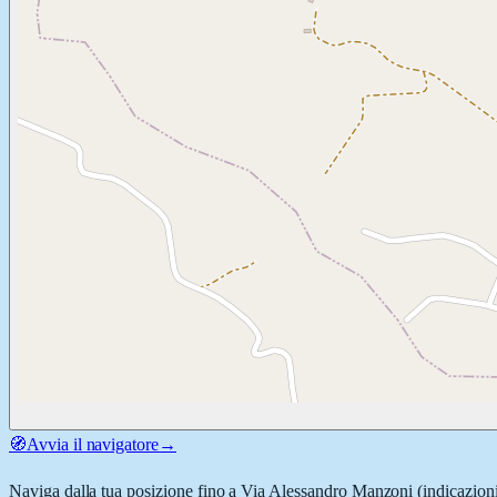
🧭
Avvia il navigatore
→
Naviga dalla tua posizione fino a
Via Alessandro Manzoni
(indicazioni