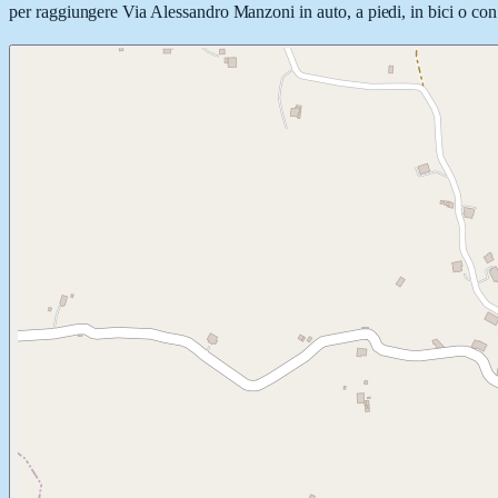
per raggiungere Via Alessandro Manzoni in auto, a piedi, in bici o con 