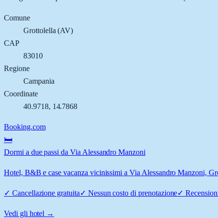
Comune
Grottolella
(
AV
)
CAP
83010
Regione
Campania
Coordinate
40.9718
,
14.7868
Booking.com
🛏️
Dormi a due passi da Via Alessandro Manzoni
Hotel, B&B e case vacanza vicinissimi a Via Alessandro Manzoni, Grotto
✓
Cancellazione gratuita
✓
Nessun costo di prenotazione
✓
Recensioni
Vedi gli hotel →