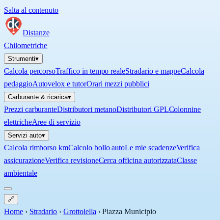
Salta al contenuto
Distanze
Chilometriche
Strumenti
▾
Calcola percorso
Traffico in tempo reale
Stradario e mappe
Calcola
pedaggio
Autovelox e tutor
Orari mezzi pubblici
Carburante & ricarica
▾
Prezzi carburante
Distributori metano
Distributori GPL
Colonnine
elettriche
Aree di servizio
Servizi auto
▾
Calcola rimborso km
Calcolo bollo auto
Le mie scadenze
Verifica
assicurazione
Verifica revisione
Cerca officina autorizzata
Classe
ambientale
🔗
Home
›
Stradario
›
Grottolella
›
Piazza Municipio