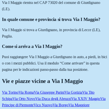
Via I Maggio rientra nel CAP 73020 del comune di Giurdignano
(LE).
In quale comune e provincia si trova Via I Maggio?
Via I Maggio si trova a Giurdignano, in provincia di Lecce (LE),
Puglia.
Come si arriva a Via I Maggio?
Puoi raggiungere Via I Maggio a Giurdignano in auto, a piedi, in bici
o con i mezzi pubblici. Usa il modulo “Come arrivare” in questa
pagina per le indicazioni passo-passo dalla tua posizione.
Vie e piazze vicine a
Via I Maggio
Via Torino
Via Roma
Via Giuseppe Parini
Via Gorizia
Via Tito
Schipa
Via Orto Novo
Via Duca degli Abruzzi
Via XXIV Maggio
Via
Principe di Piemonte
Vico Nuovo
Via Borgo
Via Maggiore