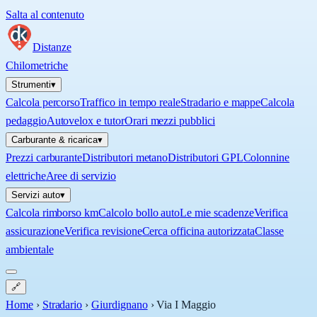
Salta al contenuto
Distanze
Chilometriche
Strumenti
▾
Calcola percorso
Traffico in tempo reale
Stradario e mappe
Calcola
pedaggio
Autovelox e tutor
Orari mezzi pubblici
Carburante & ricarica
▾
Prezzi carburante
Distributori metano
Distributori GPL
Colonnine
elettriche
Aree di servizio
Servizi auto
▾
Calcola rimborso km
Calcolo bollo auto
Le mie scadenze
Verifica
assicurazione
Verifica revisione
Cerca officina autorizzata
Classe
ambientale
🔗
Home
›
Stradario
›
Giurdignano
›
Via I Maggio