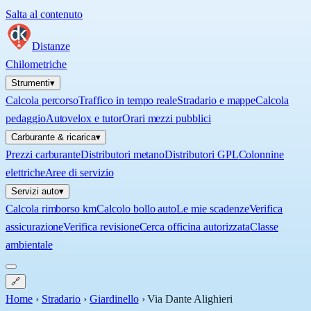
Salta al contenuto
Distanze
Chilometriche
Strumenti
▾
Calcola percorso
Traffico in tempo reale
Stradario e mappe
Calcola
pedaggio
Autovelox e tutor
Orari mezzi pubblici
Carburante & ricarica
▾
Prezzi carburante
Distributori metano
Distributori GPL
Colonnine
elettriche
Aree di servizio
Servizi auto
▾
Calcola rimborso km
Calcolo bollo auto
Le mie scadenze
Verifica
assicurazione
Verifica revisione
Cerca officina autorizzata
Classe
ambientale
🔗
Home
›
Stradario
›
Giardinello
›
Via Dante Alighieri