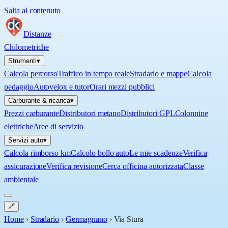
Salta al contenuto
Distanze
Chilometriche
Strumenti
▾
Calcola percorso
Traffico in tempo reale
Stradario e mappe
Calcola
pedaggio
Autovelox e tutor
Orari mezzi pubblici
Carburante & ricarica
▾
Prezzi carburante
Distributori metano
Distributori GPL
Colonnine
elettriche
Aree di servizio
Servizi auto
▾
Calcola rimborso km
Calcolo bollo auto
Le mie scadenze
Verifica
assicurazione
Verifica revisione
Cerca officina autorizzata
Classe
ambientale
🔗
Home
›
Stradario
›
Germagnano
›
Via Stura