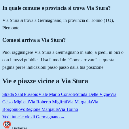
In quale comune e provincia si trova Via Stura?
Via Stura si trova a Germagnano, in provincia di Torino (TO),
Piemonte.
Come si arriva a Via Stura?
Puoi raggiungere Via Stura a Germagnano in auto, a piedi, in bici o
con i mezzi pubblici. Usa il modulo “Come arrivare” in questa
pagina per le indicazioni passo-passo dalla tua posizione.
Vie e piazze vicine a
Via Stura
Strada Sant'Eusebio
Viale Mario Console
Strada Delle Vigne
Via
Celso Miglietti
Via Roberto Miglietti
Via Margaula
Via
Borgonuovo
Regione Margaula
Via Torino
Vedi tutte le vie di
Germagnano
→
Distanze