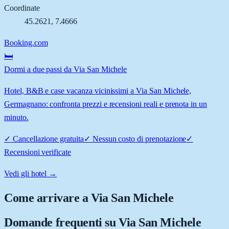
Coordinate
45.2621
,
7.4666
Booking.com
🛏️
Dormi a due passi da Via San Michele
Hotel, B&B e case vacanza vicinissimi a Via San Michele,
Germagnano: confronta prezzi e recensioni reali e prenota in un
minuto.
✓
Cancellazione gratuita
✓
Nessun costo di prenotazione
✓
Recensioni verificate
Vedi gli hotel →
Come arrivare a
Via San Michele
Domande frequenti su
Via San Michele