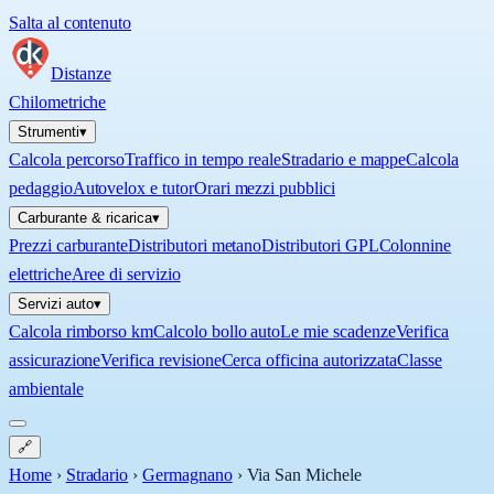
Salta al contenuto
Distanze
Chilometriche
Strumenti
▾
Calcola percorso
Traffico in tempo reale
Stradario e mappe
Calcola
pedaggio
Autovelox e tutor
Orari mezzi pubblici
Carburante & ricarica
▾
Prezzi carburante
Distributori metano
Distributori GPL
Colonnine
elettriche
Aree di servizio
Servizi auto
▾
Calcola rimborso km
Calcolo bollo auto
Le mie scadenze
Verifica
assicurazione
Verifica revisione
Cerca officina autorizzata
Classe
ambientale
🔗
Home
›
Stradario
›
Germagnano
›
Via San Michele