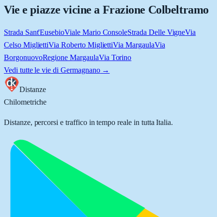
Vie e piazze vicine a
Frazione Colbeltramo
Strada Sant'Eusebio
Viale Mario Console
Strada Delle Vigne
Via
Celso Miglietti
Via Roberto Miglietti
Via Margaula
Via
Borgonuovo
Regione Margaula
Via Torino
Vedi tutte le vie di
Germagnano
→
Distanze
Chilometriche
Distanze, percorsi e traffico in tempo reale in tutta Italia.