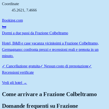
Coordinate
45.2621
,
7.4666
Booking.com
🛏️
Dormi a due passi da Frazione Colbeltramo
Hotel, B&B e case vacanza vicinissimi a Frazione Colbeltramo,
Germagnano: confronta prezzi e recensioni reali e prenota in un
minuto.
✓
Cancellazione gratuita
✓
Nessun costo di prenotazione
✓
Recensioni verificate
Vedi gli hotel →
Come arrivare a
Frazione Colbeltramo
Domande frequenti su
Frazione