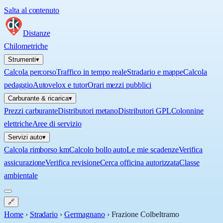
Salta al contenuto
Distanze
Chilometriche
Strumenti
▾
Calcola percorso
Traffico in tempo reale
Stradario e mappe
Calcola
pedaggio
Autovelox e tutor
Orari mezzi pubblici
Carburante & ricarica
▾
Prezzi carburante
Distributori metano
Distributori GPL
Colonnine
elettriche
Aree di servizio
Servizi auto
▾
Calcola rimborso km
Calcolo bollo auto
Le mie scadenze
Verifica
assicurazione
Verifica revisione
Cerca officina autorizzata
Classe
ambientale
🔗
Home
›
Stradario
›
Germagnano
›
Frazione Colbeltramo