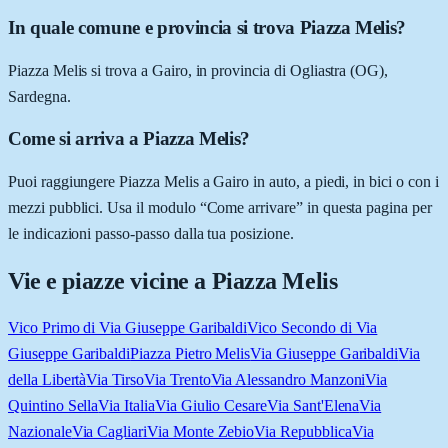
In quale comune e provincia si trova Piazza Melis?
Piazza Melis si trova a Gairo, in provincia di Ogliastra (OG),
Sardegna.
Come si arriva a Piazza Melis?
Puoi raggiungere Piazza Melis a Gairo in auto, a piedi, in bici o con i
mezzi pubblici. Usa il modulo “Come arrivare” in questa pagina per
le indicazioni passo-passo dalla tua posizione.
Vie e piazze vicine a
Piazza Melis
Vico Primo di Via Giuseppe Garibaldi
Vico Secondo di Via
Giuseppe Garibaldi
Piazza Pietro Melis
Via Giuseppe Garibaldi
Via
della Libertà
Via Tirso
Via Trento
Via Alessandro Manzoni
Via
Quintino Sella
Via Italia
Via Giulio Cesare
Via Sant'Elena
Via
Nazionale
Via Cagliari
Via Monte Zebio
Via Repubblica
Via