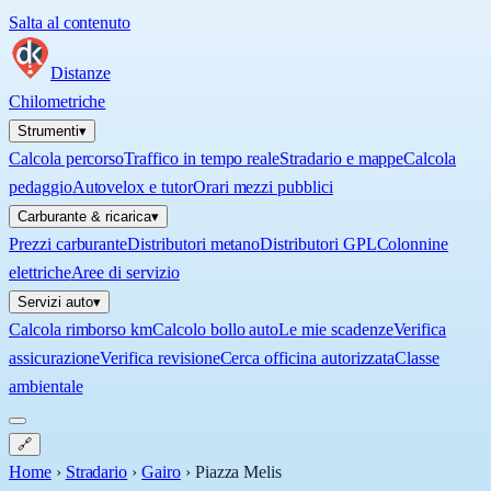
Salta al contenuto
Distanze
Chilometriche
Strumenti
▾
Calcola percorso
Traffico in tempo reale
Stradario e mappe
Calcola
pedaggio
Autovelox e tutor
Orari mezzi pubblici
Carburante & ricarica
▾
Prezzi carburante
Distributori metano
Distributori GPL
Colonnine
elettriche
Aree di servizio
Servizi auto
▾
Calcola rimborso km
Calcolo bollo auto
Le mie scadenze
Verifica
assicurazione
Verifica revisione
Cerca officina autorizzata
Classe
ambientale
🔗
Home
›
Stradario
›
Gairo
›
Piazza Melis