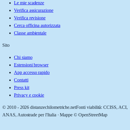
Le mie scadenze
Verifica assicurazione
Verifica revisione
Cerca officina autorizzata
Classe ambientale
Sito
Chi siamo
Estensioni browser
App accesso rapido
Contatti
Press kit
Privacy e cookie
© 2010 -
2026
distanzechilometriche.net
Fonti viabilità: CCISS, ACI,
ANAS, Autostrade per l'Italia · Mappe © OpenStreetMap