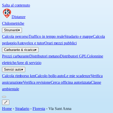
Salta al contenuto
Distanze
Chilometriche
Strumenti
▾
Calcola percorso
Traffico in tempo reale
Stradario e mappe
Calcola
pedaggio
Autovelox e tutor
Orari mezzi pubblici
Carburante & ricarica
▾
Prezzi carburante
Distributori metano
Distributori GPL
Colonnine
elettriche
Aree di servizio
Servizi auto
▾
Calcola rimborso km
Calcolo bollo auto
Le mie scadenze
Verifica
assicurazione
Verifica revisione
Cerca officina autorizzata
Classe
ambientale
🔗
Home
›
Stradario
›
Floresta
›
Via Sant Anna