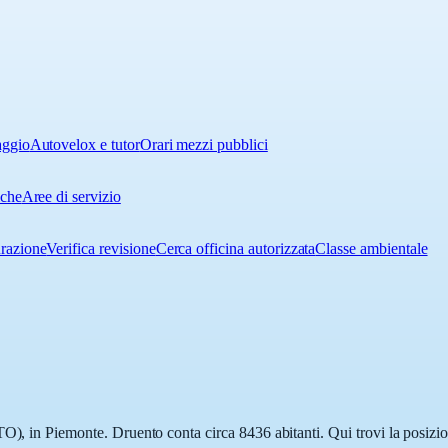
aggio
Autovelox e tutor
Orari mezzi pubblici
iche
Aree di servizio
urazione
Verifica revisione
Cerca officina autorizzata
Classe ambientale
O), in Piemonte. Druento conta circa 8436 abitanti. Qui trovi la posizio