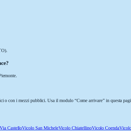
TO).
ace?
 Piemonte.
ici o con i mezzi pubblici. Usa il modulo “Come arrivare” in questa pagin
Via Castello
Vicolo San Michele
Vicolo Chiatellino
Vicolo Coenda
Vicol