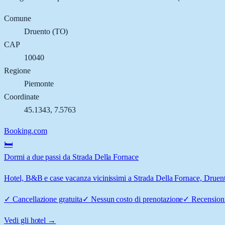
Comune
Druento
(
TO
)
CAP
10040
Regione
Piemonte
Coordinate
45.1343
,
7.5763
Booking.com
🛏️
Dormi a due passi da Strada Della Fornace
Hotel, B&B e case vacanza vicinissimi a Strada Della Fornace, Druento:
✓
Cancellazione gratuita
✓
Nessun costo di prenotazione
✓
Recensioni
Vedi gli hotel →