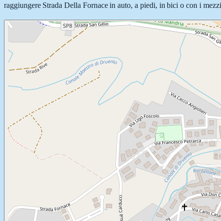
raggiungere Strada Della Fornace in auto, a piedi, in bici o con i mezzi