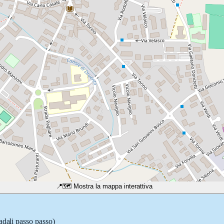
📍
🗺️ Mostra la mappa interattiva
adali passo passo)