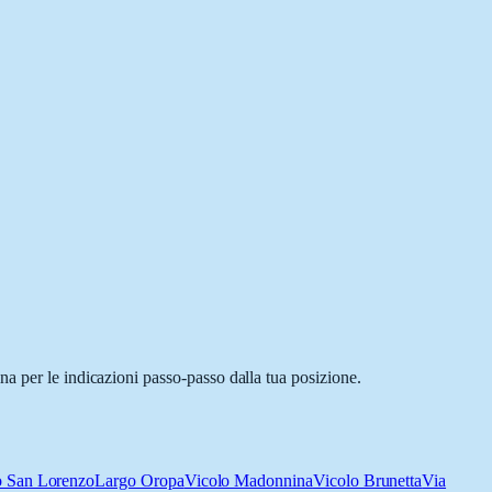
a per le indicazioni passo-passo dalla tua posizione.
o San Lorenzo
Largo Oropa
Vicolo Madonnina
Vicolo Brunetta
Via