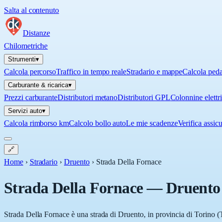
Salta al contenuto
Distanze
Chilometriche
Strumenti
▾
Calcola percorso
Traffico in tempo reale
Stradario e mappe
Calcola ped
Carburante & ricarica
▾
Prezzi carburante
Distributori metano
Distributori GPL
Colonnine elettr
Servizi auto
▾
Calcola rimborso km
Calcolo bollo auto
Le mie scadenze
Verifica assic
🔗
Home
›
Stradario
›
Druento
›
Strada Della Fornace
Strada Della Fornace
—
Druento
Strada Della Fornace è una strada di Druento, in provincia di Torino (T