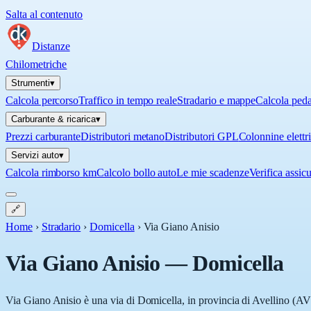
Salta al contenuto
Distanze
Chilometriche
Strumenti
▾
Calcola percorso
Traffico in tempo reale
Stradario e mappe
Calcola ped
Carburante & ricarica
▾
Prezzi carburante
Distributori metano
Distributori GPL
Colonnine elettr
Servizi auto
▾
Calcola rimborso km
Calcolo bollo auto
Le mie scadenze
Verifica assic
🔗
Home
›
Stradario
›
Domicella
›
Via Giano Anisio
Via Giano Anisio
—
Domicella
Via Giano Anisio è una via di Domicella, in provincia di Avellino (AV)