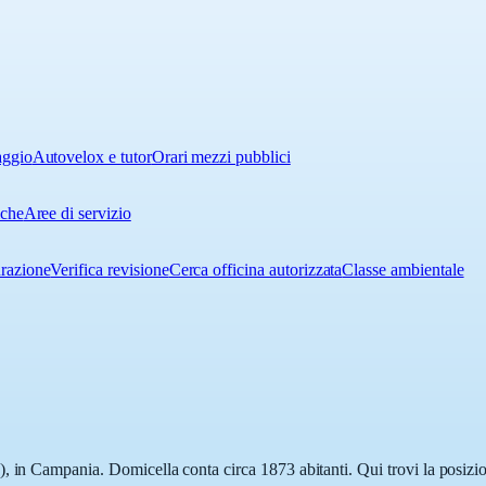
aggio
Autovelox e tutor
Orari mezzi pubblici
iche
Aree di servizio
urazione
Verifica revisione
Cerca officina autorizzata
Classe ambientale
, in Campania. Domicella conta circa 1873 abitanti. Qui trovi la posizio