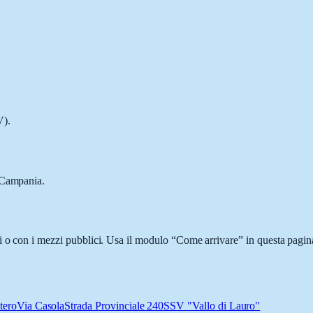
V).
, Campania.
i o con i mezzi pubblici. Usa il modulo “Come arrivare” in questa pagina
tero
Via Casola
Strada Provinciale 240
SSV "Vallo di Lauro"