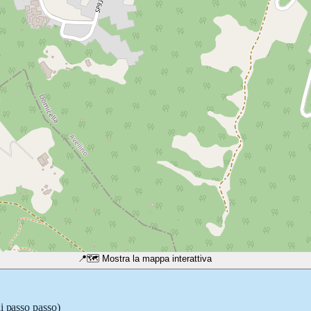
📍
🗺️ Mostra la mappa interattiva
li passo passo)