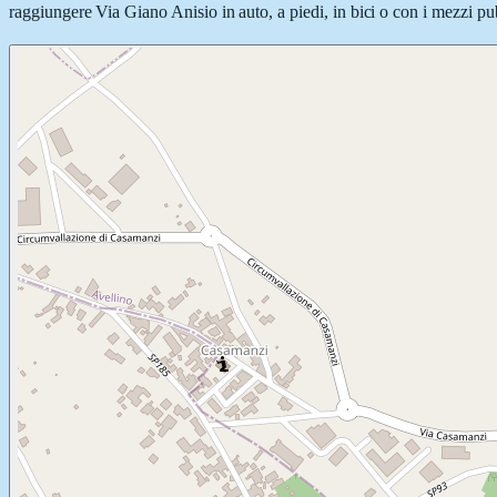
raggiungere Via Giano Anisio in auto, a piedi, in bici o con i mezzi pub