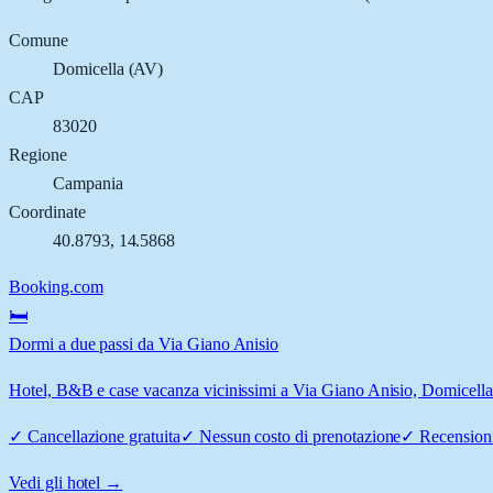
Comune
Domicella
(
AV
)
CAP
83020
Regione
Campania
Coordinate
40.8793
,
14.5868
Booking.com
🛏️
Dormi a due passi da Via Giano Anisio
Hotel, B&B e case vacanza vicinissimi a Via Giano Anisio, Domicella: 
✓
Cancellazione gratuita
✓
Nessun costo di prenotazione
✓
Recensioni
Vedi gli hotel →