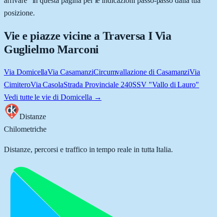
arrivare” in questa pagina per le indicazioni passo-passo dalla tua
posizione.
Vie e piazze vicine a
Traversa I Via
Guglielmo Marconi
Via Domicella
Via Casamanzi
Circumvallazione di Casamanzi
Via
Cimitero
Via Casola
Strada Provinciale 240
SSV "Vallo di Lauro"
Vedi tutte le vie di
Domicella
→
Distanze
Chilometriche
Distanze, percorsi e traffico in tempo reale in tutta Italia.