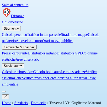
Salta al contenuto
Distanze
Chilometriche
Strumenti
▾
Calcola percorso
Traffico in tempo reale
Stradario e mappe
Calcola
pedaggio
Autovelox e tutor
Orari mezzi pubblici
Carburante & ricarica
▾
Prezzi carburante
Distributori metano
Distributori GPL
Colonnine
elettriche
Aree di servizio
Servizi auto
▾
Calcola rimborso km
Calcolo bollo auto
Le mie scadenze
Verifica
assicurazione
Verifica revisione
Cerca officina autorizzata
Classe
ambientale
🔗
Home
›
Stradario
›
Domicella
›
Traversa I Via Guglielmo Marconi