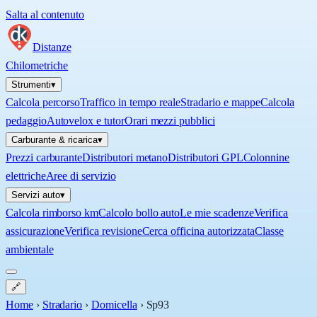
Salta al contenuto
Distanze
Chilometriche
Strumenti
▾
Calcola percorso
Traffico in tempo reale
Stradario e mappe
Calcola
pedaggio
Autovelox e tutor
Orari mezzi pubblici
Carburante & ricarica
▾
Prezzi carburante
Distributori metano
Distributori GPL
Colonnine
elettriche
Aree di servizio
Servizi auto
▾
Calcola rimborso km
Calcolo bollo auto
Le mie scadenze
Verifica
assicurazione
Verifica revisione
Cerca officina autorizzata
Classe
ambientale
🔗
Home
›
Stradario
›
Domicella
›
Sp93