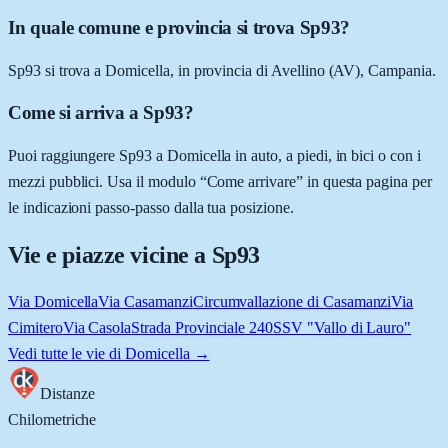
In quale comune e provincia si trova Sp93?
Sp93 si trova a Domicella, in provincia di Avellino (AV), Campania.
Come si arriva a Sp93?
Puoi raggiungere Sp93 a Domicella in auto, a piedi, in bici o con i
mezzi pubblici. Usa il modulo “Come arrivare” in questa pagina per
le indicazioni passo-passo dalla tua posizione.
Vie e piazze vicine a
Sp93
Via Domicella
Via Casamanzi
Circumvallazione di Casamanzi
Via
Cimitero
Via Casola
Strada Provinciale 240
SSV "Vallo di Lauro"
Vedi tutte le vie di
Domicella
→
Distanze
Chilometriche