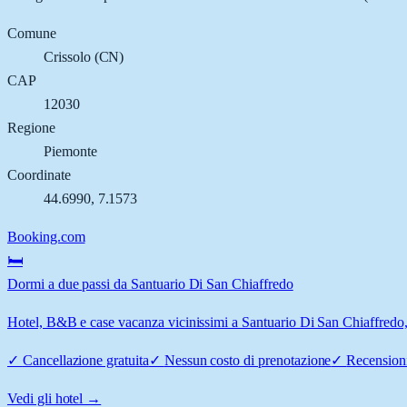
Comune
Crissolo
(
CN
)
CAP
12030
Regione
Piemonte
Coordinate
44.6990
,
7.1573
Booking.com
🛏️
Dormi a due passi da Santuario Di San Chiaffredo
Hotel, B&B e case vacanza vicinissimi a Santuario Di San Chiaffredo, C
✓
Cancellazione gratuita
✓
Nessun costo di prenotazione
✓
Recensioni
Vedi gli hotel →