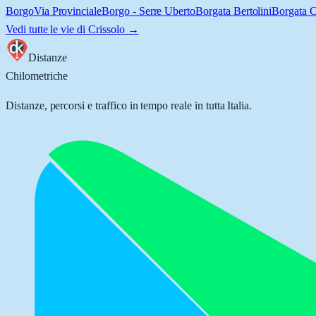
Borgo
Via Provinciale
Borgo - Serre Uberto
Borgata Bertolini
Borgata Co
Vedi tutte le vie di
Crissolo
→
Distanze
Chilometriche
Distanze, percorsi e traffico in tempo reale in tutta Italia.