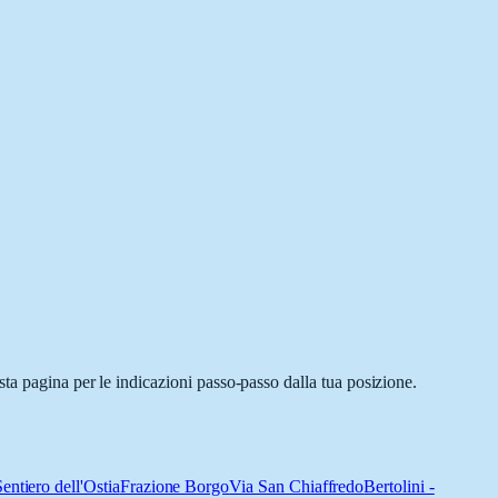
ta pagina per le indicazioni passo-passo dalla tua posizione.
entiero dell'Ostia
Frazione Borgo
Via San Chiaffredo
Bertolini -