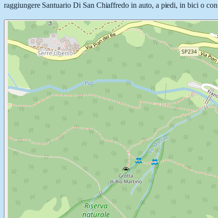
raggiungere Santuario Di San Chiaffredo in auto, a piedi, in bici o con 