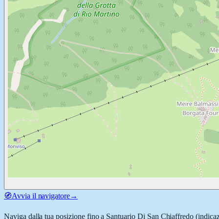
🧭
Avvia il navigatore
→
Naviga dalla tua posizione fino a
Santuario Di San Chiaffredo
(indicaz