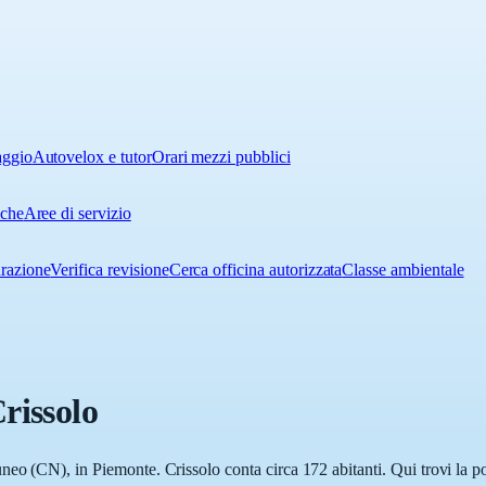
aggio
Autovelox e tutor
Orari mezzi pubblici
iche
Aree di servizio
urazione
Verifica revisione
Cerca officina autorizzata
Classe ambientale
rissolo
eo (CN), in Piemonte. Crissolo conta circa 172 abitanti. Qui trovi la po