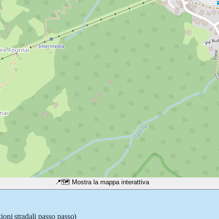
📍
🗺️ Mostra la mappa interattiva
ioni stradali passo passo)