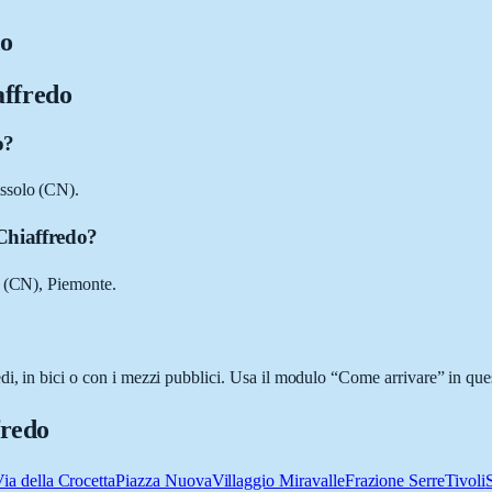
do
affredo
o?
issolo (CN).
Chiaffredo?
o (CN), Piemonte.
i, in bici o con i mezzi pubblici. Usa il modulo “Come arrivare” in ques
fredo
ia della Crocetta
Piazza Nuova
Villaggio Miravalle
Frazione Serre
Tivoli
S