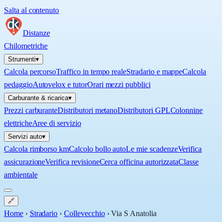
Salta al contenuto
Distanze
Chilometriche
Strumenti
▾
Calcola percorso
Traffico in tempo reale
Stradario e mappe
Calcola
pedaggio
Autovelox e tutor
Orari mezzi pubblici
Carburante & ricarica
▾
Prezzi carburante
Distributori metano
Distributori GPL
Colonnine
elettriche
Aree di servizio
Servizi auto
▾
Calcola rimborso km
Calcolo bollo auto
Le mie scadenze
Verifica
assicurazione
Verifica revisione
Cerca officina autorizzata
Classe
ambientale
🔗
Home
›
Stradario
›
Collevecchio
›
Via S Anatolia