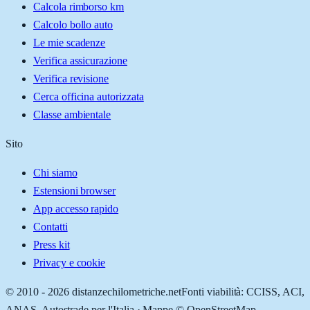
Calcola rimborso km
Calcolo bollo auto
Le mie scadenze
Verifica assicurazione
Verifica revisione
Cerca officina autorizzata
Classe ambientale
Sito
Chi siamo
Estensioni browser
App accesso rapido
Contatti
Press kit
Privacy e cookie
© 2010 -
2026
distanzechilometriche.net
Fonti viabilità: CCISS, ACI,
ANAS, Autostrade per l'Italia · Mappe © OpenStreetMap