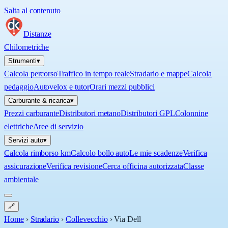
Salta al contenuto
Distanze
Chilometriche
Strumenti
▾
Calcola percorso
Traffico in tempo reale
Stradario e mappe
Calcola
pedaggio
Autovelox e tutor
Orari mezzi pubblici
Carburante & ricarica
▾
Prezzi carburante
Distributori metano
Distributori GPL
Colonnine
elettriche
Aree di servizio
Servizi auto
▾
Calcola rimborso km
Calcolo bollo auto
Le mie scadenze
Verifica
assicurazione
Verifica revisione
Cerca officina autorizzata
Classe
ambientale
🔗
Home
›
Stradario
›
Collevecchio
›
Via Dell