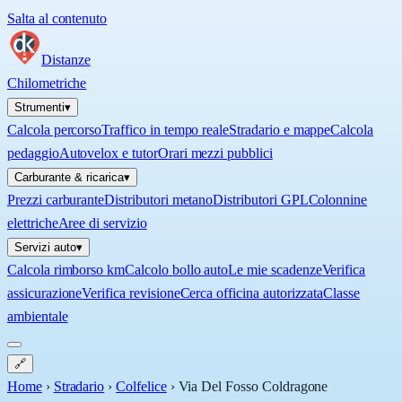
Salta al contenuto
Distanze
Chilometriche
Strumenti
▾
Calcola percorso
Traffico in tempo reale
Stradario e mappe
Calcola
pedaggio
Autovelox e tutor
Orari mezzi pubblici
Carburante & ricarica
▾
Prezzi carburante
Distributori metano
Distributori GPL
Colonnine
elettriche
Aree di servizio
Servizi auto
▾
Calcola rimborso km
Calcolo bollo auto
Le mie scadenze
Verifica
assicurazione
Verifica revisione
Cerca officina autorizzata
Classe
ambientale
🔗
Home
›
Stradario
›
Colfelice
›
Via Del Fosso Coldragone