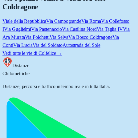
Coldragone
Viale della Repubblica
Via Campogrande
Via Roma
Via Collefosso
I
Via Guglielmi
Via Pastenaccio
Via Casilina Nord
Via Taglia IV
Via
Ara Murata
Via Folchetti
Via Selva
Via Bosco Coldragone
Via
Conti
Via Liscia
Via del Soldato
Autostrada del Sole
Vedi tutte le vie di
Colfelice
→
Distanze
Chilometriche
Distanze, percorsi e traffico in tempo reale in tutta Italia.