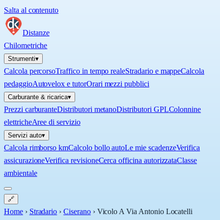
Salta al contenuto
Distanze
Chilometriche
Strumenti
▾
Calcola percorso
Traffico in tempo reale
Stradario e mappe
Calcola
pedaggio
Autovelox e tutor
Orari mezzi pubblici
Carburante & ricarica
▾
Prezzi carburante
Distributori metano
Distributori GPL
Colonnine
elettriche
Aree di servizio
Servizi auto
▾
Calcola rimborso km
Calcolo bollo auto
Le mie scadenze
Verifica
assicurazione
Verifica revisione
Cerca officina autorizzata
Classe
ambientale
🔗
Home
›
Stradario
›
Ciserano
›
Vicolo A Via Antonio Locatelli