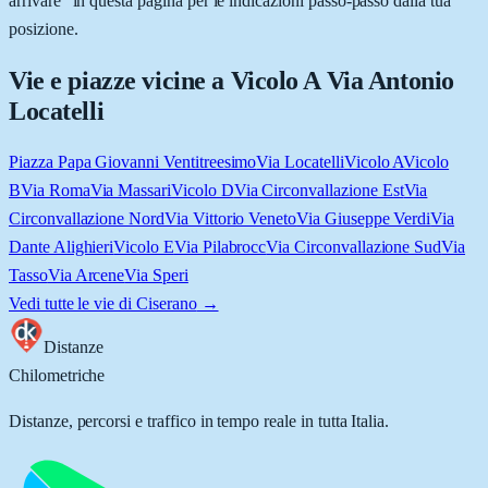
arrivare” in questa pagina per le indicazioni passo-passo dalla tua
posizione.
Vie e piazze vicine a
Vicolo A Via Antonio
Locatelli
Piazza Papa Giovanni Ventitreesimo
Via Locatelli
Vicolo A
Vicolo
B
Via Roma
Via Massari
Vicolo D
Via Circonvallazione Est
Via
Circonvallazione Nord
Via Vittorio Veneto
Via Giuseppe Verdi
Via
Dante Alighieri
Vicolo E
Via Pilabrocc
Via Circonvallazione Sud
Via
Tasso
Via Arcene
Via Speri
Vedi tutte le vie di
Ciserano
→
Distanze
Chilometriche
Distanze, percorsi e traffico in tempo reale in tutta Italia.