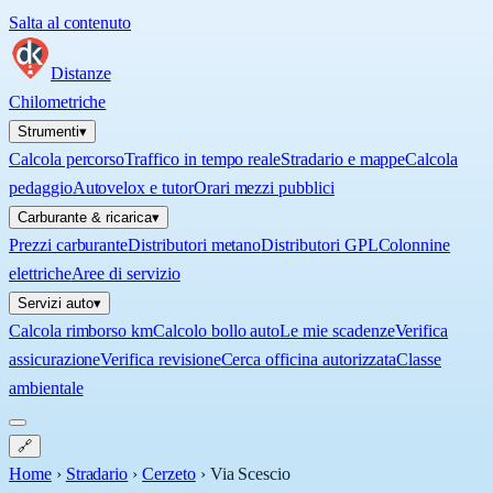
Salta al contenuto
Distanze
Chilometriche
Strumenti
▾
Calcola percorso
Traffico in tempo reale
Stradario e mappe
Calcola
pedaggio
Autovelox e tutor
Orari mezzi pubblici
Carburante & ricarica
▾
Prezzi carburante
Distributori metano
Distributori GPL
Colonnine
elettriche
Aree di servizio
Servizi auto
▾
Calcola rimborso km
Calcolo bollo auto
Le mie scadenze
Verifica
assicurazione
Verifica revisione
Cerca officina autorizzata
Classe
ambientale
🔗
Home
›
Stradario
›
Cerzeto
›
Via Scescio