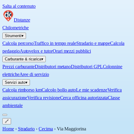
Salta al contenuto
Distanze
Chilometriche
Strumenti
▾
Calcola percorso
Traffico in tempo reale
Stradario e mappe
Calcola
pedaggio
Autovelox e tutor
Orari mezzi pubblici
Carburante & ricarica
▾
Prezzi carburante
Distributori metano
Distributori GPL
Colonnine
elettriche
Aree di servizio
Servizi auto
▾
Calcola rimborso km
Calcolo bollo auto
Le mie scadenze
Verifica
assicurazione
Verifica revisione
Cerca officina autorizzata
Classe
ambientale
🔗
Home
›
Stradario
›
Cecima
›
Via Maggiorina