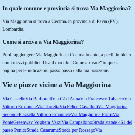
In quale comune e provincia si trova Via Maggiorina?
Via Maggiorina si trova a Cecima, in provincia di Pavia (PV),
Lombardia.
Come si arriva a Via Maggiorina?
Puoi raggiungere Via Maggiorina a Cecima in auto, a piedi, in bici o
con i mezzi pubblici. Usa il modulo “Come arrivare” in questa
pagina per le indicazioni passo-passo dalla tua posizione.
Vie e piazze vicine a
Via Maggiorina
Via Castello
Via Barboratti
Via Cà d'Anna
Via Francesco Tabacco
Via
Vittorio Emanuele
Via Torretta
Via Felice Cavallotti
Via Maggiorina
Seconda
Piazzetta Vittorio Emanuele
Via Maggiorina Prima
Via
Ponte
Greenway Voghera-Varzi
Via Campalbino
Strada statale 461 del
passo Penice
Strada Casarume
Strada per Rossago
Via