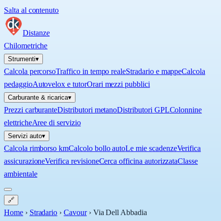
Salta al contenuto
Distanze
Chilometriche
Strumenti
▾
Calcola percorso
Traffico in tempo reale
Stradario e mappe
Calcola
pedaggio
Autovelox e tutor
Orari mezzi pubblici
Carburante & ricarica
▾
Prezzi carburante
Distributori metano
Distributori GPL
Colonnine
elettriche
Aree di servizio
Servizi auto
▾
Calcola rimborso km
Calcolo bollo auto
Le mie scadenze
Verifica
assicurazione
Verifica revisione
Cerca officina autorizzata
Classe
ambientale
🔗
Home
›
Stradario
›
Cavour
›
Via Dell Abbadia