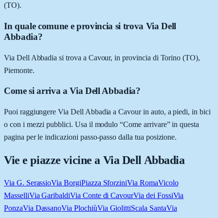
(TO).
In quale comune e provincia si trova Via Dell
Abbadia?
Via Dell Abbadia si trova a Cavour, in provincia di Torino (TO),
Piemonte.
Come si arriva a Via Dell Abbadia?
Puoi raggiungere Via Dell Abbadia a Cavour in auto, a piedi, in bici
o con i mezzi pubblici. Usa il modulo “Come arrivare” in questa
pagina per le indicazioni passo-passo dalla tua posizione.
Vie e piazze vicine a
Via Dell Abbadia
Via G. Serassio
Via Borgi
Piazza Sforzini
Via Roma
Vicolo
Masselli
Via Garibaldi
Via Conte di Cavour
Via dei Fossi
Via
Ponza
Via Dassano
Via Plochiù
Via Giolitti
Scala Santa
Via