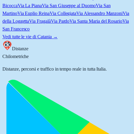
Bicocca
Via La Piana
Via San Giuseppe al Duomo
Via San
Martino
Via Euplio Reina
Via Collegiata
Via Alessandro Manzoni
Via
della Loggetta
Via Fragalà
Via Pardo
Via Santa Maria del Rosario
Via
San Francesco
Vedi tutte le vie di
Catania
→
Distanze
Chilometriche
Distanze, percorsi e traffico in tempo reale in tutta Italia.