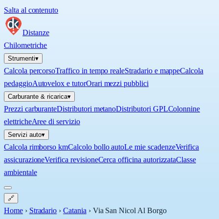
Salta al contenuto
Distanze
Chilometriche
Strumenti
▾
Calcola percorso
Traffico in tempo reale
Stradario e mappe
Calcola
pedaggio
Autovelox e tutor
Orari mezzi pubblici
Carburante & ricarica
▾
Prezzi carburante
Distributori metano
Distributori GPL
Colonnine
elettriche
Aree di servizio
Servizi auto
▾
Calcola rimborso km
Calcolo bollo auto
Le mie scadenze
Verifica
assicurazione
Verifica revisione
Cerca officina autorizzata
Classe
ambientale
🔗
Home
›
Stradario
›
Catania
›
Via San Nicol Al Borgo