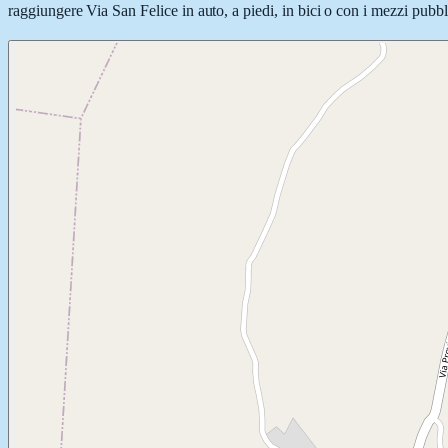
raggiungere Via San Felice in auto, a piedi, in bici o con i mezzi pubbli