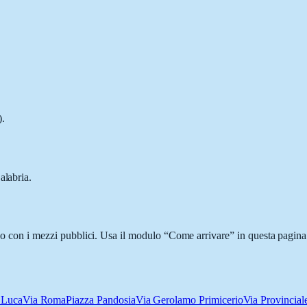
).
alabria.
i o con i mezzi pubblici. Usa il modulo “Come arrivare” in questa pagina 
 Luca
Via Roma
Piazza Pandosia
Via Gerolamo Primicerio
Via Provincial