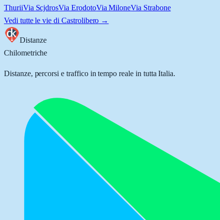
Thurii
Via Scjdros
Via Erodoto
Via Milone
Via Strabone
Vedi tutte le vie di
Castrolibero
→
Distanze
Chilometriche
Distanze, percorsi e traffico in tempo reale in tutta Italia.