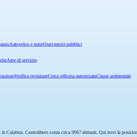
aggio
Autovelox e tutor
Orari mezzi pubblici
iche
Aree di servizio
urazione
Verifica revisione
Cerca officina autorizzata
Classe ambientale
in Calabria. Castrolibero conta circa 9967 abitanti. Qui trovi la posizio