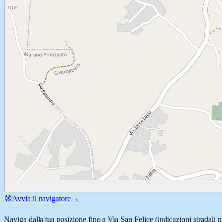
🧭
Avvia il navigatore
→
Naviga dalla tua posizione fino a
Via San Felice
(indicazioni stradali 