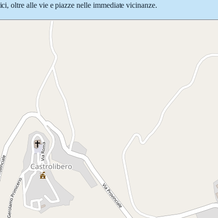
ci, oltre alle vie e piazze nelle immediate vicinanze.