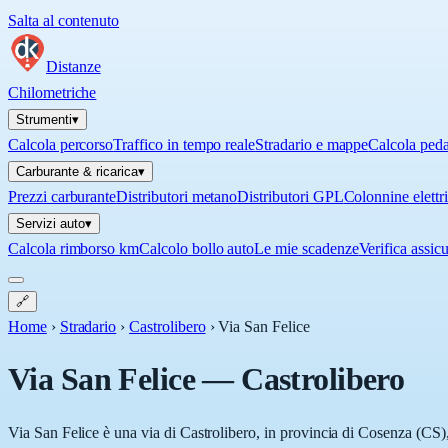
Salta al contenuto
Distanze
Chilometriche
Strumenti
▾
Calcola percorso
Traffico in tempo reale
Stradario e mappe
Calcola ped
Carburante & ricarica
▾
Prezzi carburante
Distributori metano
Distributori GPL
Colonnine elettr
Servizi auto
▾
Calcola rimborso km
Calcolo bollo auto
Le mie scadenze
Verifica assic
🔗
Home
›
Stradario
›
Castrolibero
›
Via San Felice
Via San Felice
—
Castrolibero
Via San Felice è una via di Castrolibero, in provincia di Cosenza (CS), 