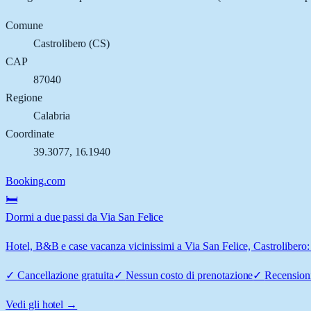
Comune
Castrolibero
(
CS
)
CAP
87040
Regione
Calabria
Coordinate
39.3077
,
16.1940
Booking.com
🛏️
Dormi a due passi da Via San Felice
Hotel, B&B e case vacanza vicinissimi a Via San Felice, Castrolibero: 
✓
Cancellazione gratuita
✓
Nessun costo di prenotazione
✓
Recensioni
Vedi gli hotel →