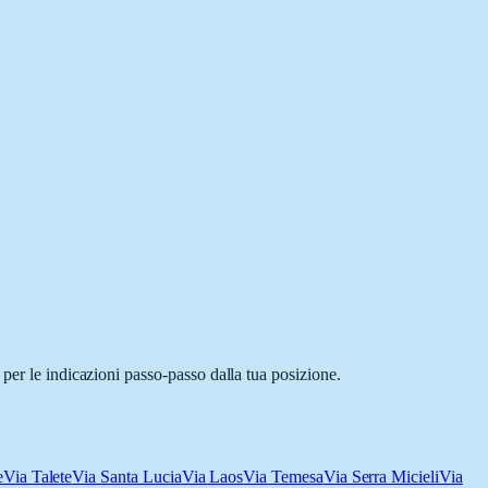
per le indicazioni passo-passo dalla tua posizione.
e
Via Talete
Via Santa Lucia
Via Laos
Via Temesa
Via Serra Micieli
Via