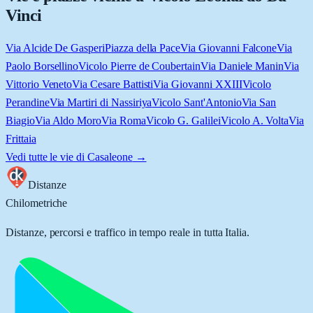
Vinci
Via Alcide De Gasperi
Piazza della Pace
Via Giovanni Falcone
Via
Paolo Borsellino
Vicolo Pierre de Coubertain
Via Daniele Manin
Via
Vittorio Veneto
Via Cesare Battisti
Via Giovanni XXIII
Vicolo
Perandine
Via Martiri di Nassiriya
Vicolo Sant'Antonio
Via San
Biagio
Via Aldo Moro
Via Roma
Vicolo G. Galilei
Vicolo A. Volta
Via
Frittaia
Vedi tutte le vie di
Casaleone
→
Distanze
Chilometriche
Distanze, percorsi e traffico in tempo reale in tutta Italia.