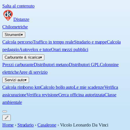
Salta al contenuto
Distanze
Chilometriche
Strumenti
▾
Calcola percorso
Traffico in tempo reale
Stradario e mappe
Calcola
pedaggio
Autovelox e tutor
Orari mezzi pubblici
Carburante & ricarica
▾
Prezzi carburante
Distributori metano
Distributori GPL
Colonnine
elettriche
Aree di servizio
Servizi auto
▾
Calcola rimborso km
Calcolo bollo auto
Le mie scadenze
Verifica
assicurazione
Verifica revisione
Cerca officina autorizzata
Classe
ambientale
🔗
Home
›
Stradario
›
Casaleone
›
Vicolo Leonardo Da Vinci