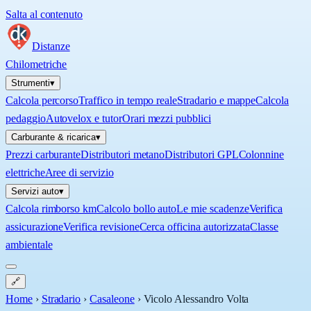
Salta al contenuto
Distanze
Chilometriche
Strumenti
▾
Calcola percorso
Traffico in tempo reale
Stradario e mappe
Calcola
pedaggio
Autovelox e tutor
Orari mezzi pubblici
Carburante & ricarica
▾
Prezzi carburante
Distributori metano
Distributori GPL
Colonnine
elettriche
Aree di servizio
Servizi auto
▾
Calcola rimborso km
Calcolo bollo auto
Le mie scadenze
Verifica
assicurazione
Verifica revisione
Cerca officina autorizzata
Classe
ambientale
🔗
Home
›
Stradario
›
Casaleone
›
Vicolo Alessandro Volta