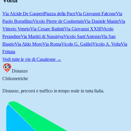
Volta
Via Alcide De Gasperi
Piazza della Pace
Via Giovanni Falcone
Via
Paolo Borsellino
Vicolo Pierre de Coubertain
Via Daniele Manin
Via
Vittorio Veneto
Via Cesare Battisti
Via Giovanni XXIII
Vicolo
Perandine
Via Martiri di Nassiriya
Vicolo Sant'Antonio
Via San
Biagio
Via Aldo Moro
Via Roma
Vicolo G. Galilei
Vicolo A. Volta
Via
Frittaia
Vedi tutte le vie di
Casaleone
→
Distanze
Chilometriche
Distanze, percorsi e traffico in tempo reale in tutta Italia.