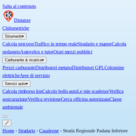
Salta al contenuto
Distanze
Chilometriche
Strumenti
▾
Calcola percorso
Traffico in tempo reale
Stradario e mappe
Calcola
pedaggio
Autovelox e tutor
Orari mezzi pubblici
Carburante & ricarica
▾
Prezzi carburante
Distributori metano
Distributori GPL
Colonnine
elettriche
Aree di servizio
Servizi auto
▾
Calcola rimborso km
Calcolo bollo auto
Le mie scadenze
Verifica
assicurazione
Verifica revisione
Cerca officina autorizzata
Classe
ambientale
🔗
Home
›
Stradario
›
Casaleone
›
Strada Regionale Padana Inferiore