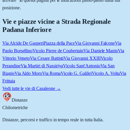
arrivare” in questa pagina per le indicazioni passo-passo dalla tua
posizione.
Vie e piazze vicine a
Strada Regionale
Padana Inferiore
Via Alcide De Gasperi
Piazza della Pace
Via Giovanni Falcone
Via
Paolo Borsellino
Vicolo Pierre de Coubertain
Via Daniele Manin
Via
Vittorio Veneto
Via Cesare Battisti
Via Giovanni XXIII
Vicolo
Perandine
Via Martiri di Nassiriya
Vicolo Sant'Antonio
Via San
Biagio
Via Aldo Moro
Via Roma
Vicolo G. Galilei
Vicolo A. Volta
Via
Frittaia
Vedi tutte le vie di
Casaleone
→
Distanze
Chilometriche
Distanze, percorsi e traffico in tempo reale in tutta Italia.