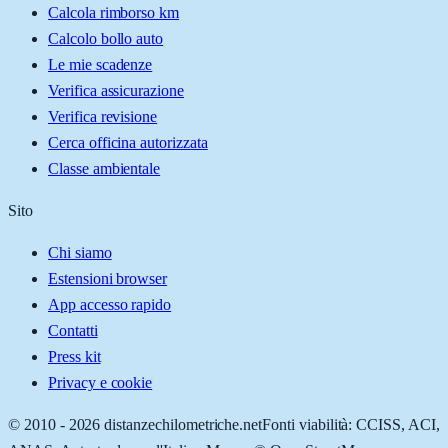
Calcola rimborso km
Calcolo bollo auto
Le mie scadenze
Verifica assicurazione
Verifica revisione
Cerca officina autorizzata
Classe ambientale
Sito
Chi siamo
Estensioni browser
App accesso rapido
Contatti
Press kit
Privacy e cookie
© 2010 -
2026
distanzechilometriche.net
Fonti viabilità: CCISS, ACI,