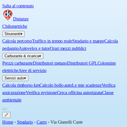
Salta al contenuto
Distanze
Chilometriche
Strumenti
▾
Calcola percorso
Traffico in tempo reale
Stradario e mappe
Calcola
pedaggio
Autovelox e tutor
Orari mezzi pubblici
Carburante & ricarica
▾
Prezzi carburante
Distributori metano
Distributori GPL
Colonnine
elettriche
Aree di servizio
Servizi auto
▾
Calcola rimborso km
Calcolo bollo auto
Le mie scadenze
Verifica
assicurazione
Verifica revisione
Cerca officina autorizzata
Classe
ambientale
🔗
Home
›
Stradario
›
Carro
›
Via Gianelli Caste