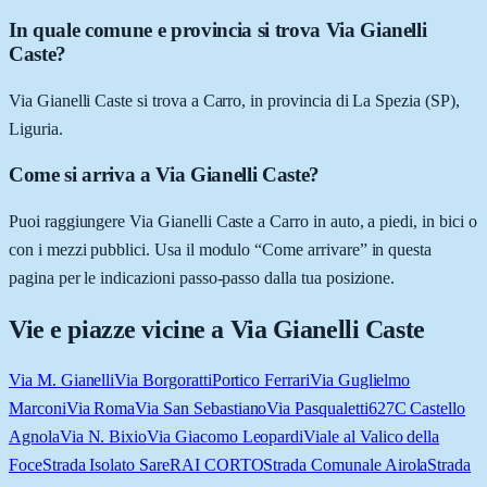
In quale comune e provincia si trova Via Gianelli
Caste?
Via Gianelli Caste si trova a Carro, in provincia di La Spezia (SP),
Liguria.
Come si arriva a Via Gianelli Caste?
Puoi raggiungere Via Gianelli Caste a Carro in auto, a piedi, in bici o
con i mezzi pubblici. Usa il modulo “Come arrivare” in questa
pagina per le indicazioni passo-passo dalla tua posizione.
Vie e piazze vicine a
Via Gianelli Caste
Via M. Gianelli
Via Borgoratti
Portico Ferrari
Via Guglielmo
Marconi
Via Roma
Via San Sebastiano
Via Pasqualetti
627C Castello
Agnola
Via N. Bixio
Via Giacomo Leopardi
Viale al Valico della
Foce
Strada Isolato Sare
RAI CORTO
Strada Comunale Airola
Strada