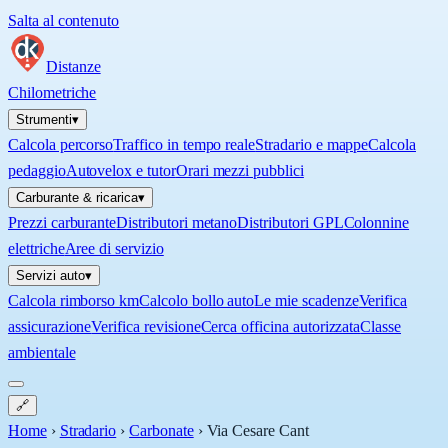
Salta al contenuto
Distanze
Chilometriche
Strumenti
▾
Calcola percorso
Traffico in tempo reale
Stradario e mappe
Calcola
pedaggio
Autovelox e tutor
Orari mezzi pubblici
Carburante & ricarica
▾
Prezzi carburante
Distributori metano
Distributori GPL
Colonnine
elettriche
Aree di servizio
Servizi auto
▾
Calcola rimborso km
Calcolo bollo auto
Le mie scadenze
Verifica
assicurazione
Verifica revisione
Cerca officina autorizzata
Classe
ambientale
🔗
Home
›
Stradario
›
Carbonate
›
Via Cesare Cant