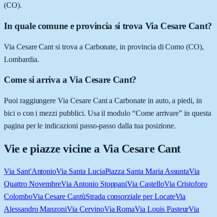
(CO).
In quale comune e provincia si trova Via Cesare Cant?
Via Cesare Cant si trova a Carbonate, in provincia di Como (CO),
Lombardia.
Come si arriva a Via Cesare Cant?
Puoi raggiungere Via Cesare Cant a Carbonate in auto, a piedi, in
bici o con i mezzi pubblici. Usa il modulo “Come arrivare” in questa
pagina per le indicazioni passo-passo dalla tua posizione.
Vie e piazze vicine a
Via Cesare Cant
Via Sant'Antonio
Via Santa Lucia
Piazza Santa Maria Assunta
Via
Quattro Novembre
Via Antonio Stoppani
Via Castello
Via Cristoforo
Colombo
Via Cesare Cantù
Strada consorziale per Locate
Via
Alessandro Manzoni
Via Cervino
Via Roma
Via Louis Pasteur
Via